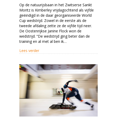
Ook
Op de natuurijsbaan in het Zwitserse Sankt
in
Moritz is Kimberley vrijdagochtend als vijfde
Sankt
geëindigd in de daar georganiseerde World
Moritz
Cup wedstrijd. Zowel in de eerste als de
tweede afdaling zette ze de vijfde tijd neer.
bij
De Oostenrijkse Janine Flock won de
de
wedstrijd. “De wedstrijd ging beter dan de
besten
training en al met al ben ik…
about Ook in Sankt Moritz bij de besten
Lees verder