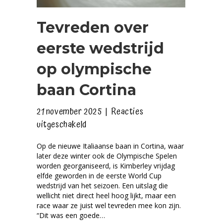
Tevreden over
eerste wedstrijd
op olympische
baan Cortina
21 november 2025
|
Reacties
voor
uitgeschakeld
Tevreden
Op de nieuwe Italiaanse baan in Cortina, waar
over
later deze winter ook de Olympische Spelen
eerste
worden georganiseerd, is Kimberley vrijdag
wedstrijd
elfde geworden in de eerste World Cup
wedstrijd van het seizoen. Een uitslag die
op
wellicht niet direct heel hoog lijkt, maar een
olympische
race waar ze juist wel tevreden mee kon zijn.
baan
“Dit was een goede…