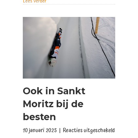
about Vierde in Lillehammer en brons op EK
Lees verder
Ook in Sankt
Moritz bij de
besten
voor
10 januari 2025
|
Reacties uitgeschakeld