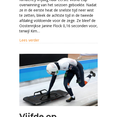
naar
overwinning van het seizoen geboekte. Nadat
winst
ze in de eerste heat de snelste tijd neer wist
te zetten, bleek de achtste tijd in de tweede
in
afdaling voldoende voor de zege. Ze bleef de
Sigulda
Oostenrijkse Janine Flock 0,16 seconden voor,
terwijl Kim…
about Met baanrecord naar winst in Sigulda
Lees verder
Vijfde op