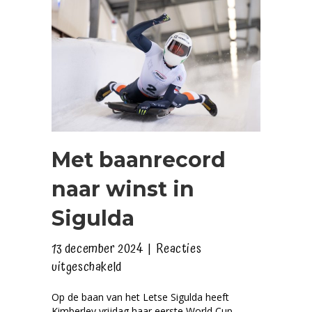
Met baanrecord
naar winst in
Sigulda
13 december 2024
|
Reacties
voor
uitgeschakeld
Met
Op de baan van het Letse Sigulda heeft
baanrecord
Kimberley vrijdag haar eerste World Cup