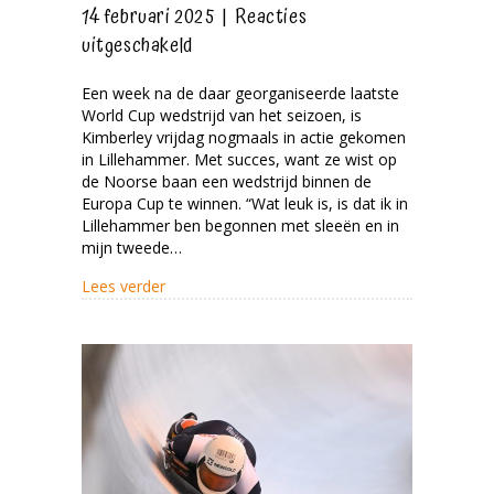
14 februari 2025
|
Reacties
voor
uitgeschakeld
Winst
Een week na de daar georganiseerde laatste
bij
World Cup wedstrijd van het seizoen, is
Europa
Kimberley vrijdag nogmaals in actie gekomen
Cup
in Lillehammer. Met succes, want ze wist op
de Noorse baan een wedstrijd binnen de
in
Europa Cup te winnen. “Wat leuk is, is dat ik in
Lillehammer
Lillehammer ben begonnen met sleeën en in
mijn tweede…
about Winst bij Europa Cup in Lillehammer
Lees verder