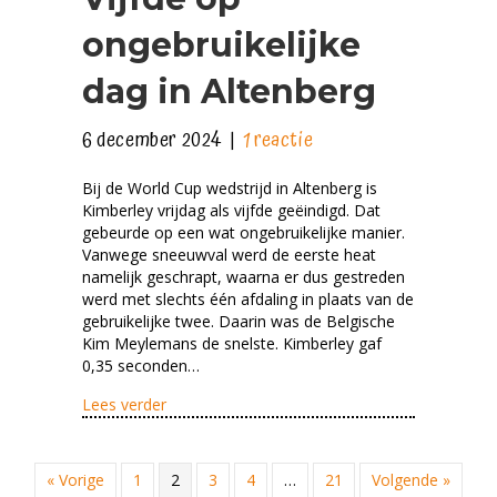
ongebruikelijke
dag in Altenberg
6 december 2024
|
1 reactie
Bij de World Cup wedstrijd in Altenberg is
Kimberley vrijdag als vijfde geëindigd. Dat
gebeurde op een wat ongebruikelijke manier.
Vanwege sneeuwval werd de eerste heat
namelijk geschrapt, waarna er dus gestreden
werd met slechts één afdaling in plaats van de
gebruikelijke twee. Daarin was de Belgische
Kim Meylemans de snelste. Kimberley gaf
0,35 seconden…
about Vijfde op ongebruikelijke dag in Altenbe
Lees verder
« Vorige
1
2
3
4
…
21
Volgende »