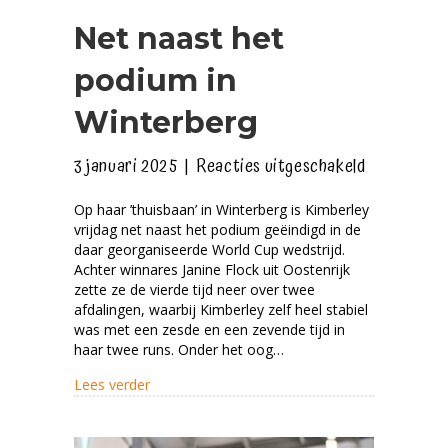
Net naast het
podium in
Winterberg
voor
3 januari 2025
|
Reacties uitgeschakeld
Net
Op haar ’thuisbaan’ in Winterberg is Kimberley
naast
vrijdag net naast het podium geëindigd in de
het
daar georganiseerde World Cup wedstrijd.
podium
Achter winnares Janine Flock uit Oostenrijk
zette ze de vierde tijd neer over twee
in
afdalingen, waarbij Kimberley zelf heel stabiel
Winterber
was met een zesde en een zevende tijd in
haar twee runs. Onder het oog…
about Net naast het podium in Winterberg
Lees verder