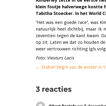
klein foutje halverwege kostte 
Tabitha Stoecker. In het World 
“Het was een goede race”, was Kim
natuurlijk heel dichtbij, maar ik
zeventien tegen de kant kwam. Dat
op zit. Laten we dat zo houden de 
weer vertrouwen richting Igls vol
Foto: Viesturs Lacis
Posts
← Stabiel begin van de winter in 
navigation
3 reacties
op 8 decembe
Albert Roelofs