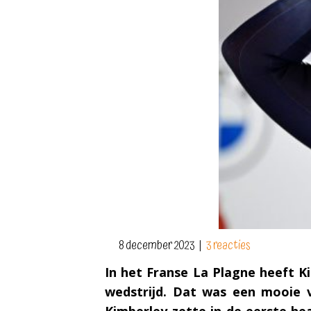
8 december 2023
|
3 reacties
In het Franse La Plagne heeft K
wedstrijd. Dat was een mooie v
Kimberley zette in de eerste hea