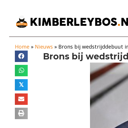
Home
»
Nieuws
»
Brons bij wedstrijddebuut i
Brons bij wedstrij
𝕏