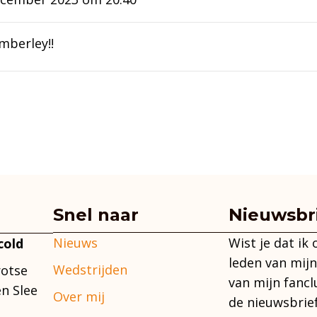
mberley!!
Snel naar
Nieuwsbr
Nieuws
Wist je dat ik
cold
leden van mijn
Wedstrijden
rotse
van mijn fancl
n Slee
Over mij
de nieuwsbrie