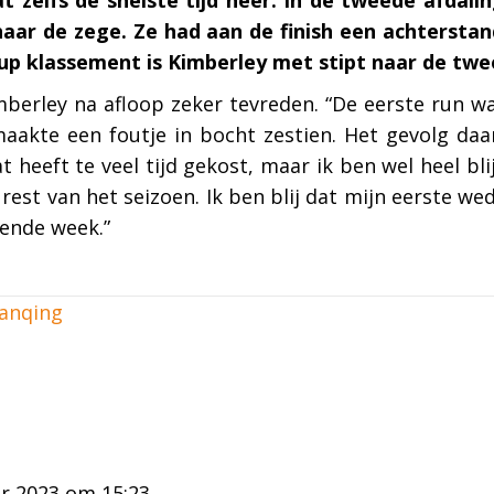
haar de zege. Ze had aan de finish een achtersta
Cup klassement is Kimberley met stipt naar de tw
berley na afloop zeker tevreden. “De eerste run wa
 maakte een foutje in bocht zestien. Het gevolg da
 heeft te veel tijd gekost, maar ik ben wel heel bl
rest van het seizoen. Ik ben blij dat mijn eerste wed
gende week.”
Yanqing
r 2023 om 15:23