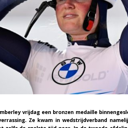
imberley vrijdag een bronzen medaille binnenges
errassing. Ze kwam in wedstrijdverband namelij
t zelfs de snelste tijd neer. In de tweede afdal