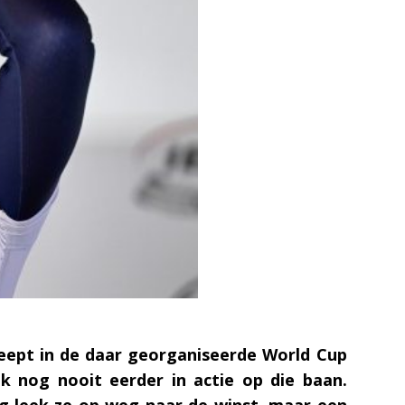
leept in de daar georganiseerde World Cup
k nog nooit eerder in actie op die baan.
ing leek ze op weg naar de winst, maar een