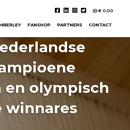
€
0,00
IMBERLEY
FANSHOP
PARTNERS
CONTACT
Nederlandse
kampioene
n en olympisch
e winnares