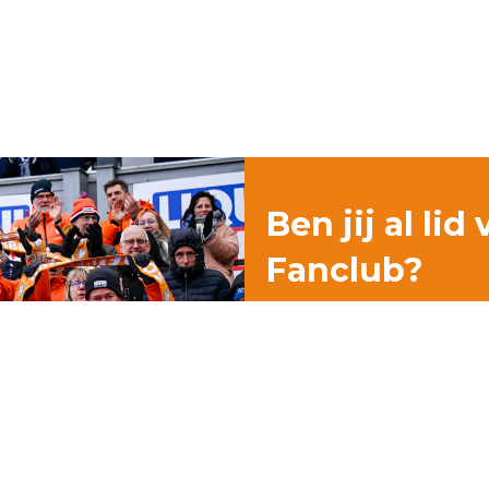
Ben jij al lid
Fanclub?
Niet? Dan hoop ik natuur
worden!Koop hieronder
jaarlidmaatschap voor m
hartelijk bedankt voor 
dat je lid wordt van de
Lid worden