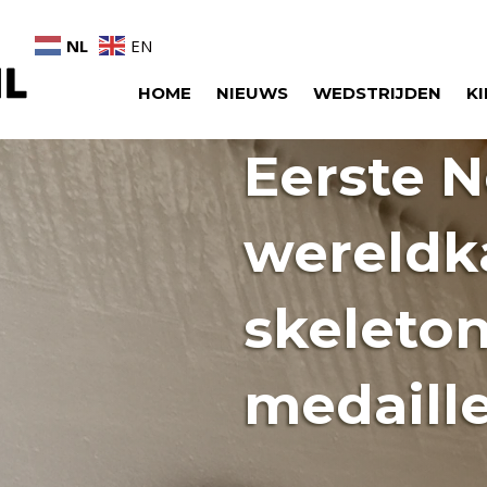
NL
EN
HOME
NIEUWS
WEDSTRIJDEN
K
Eerste 
wereld
skeleto
medaill