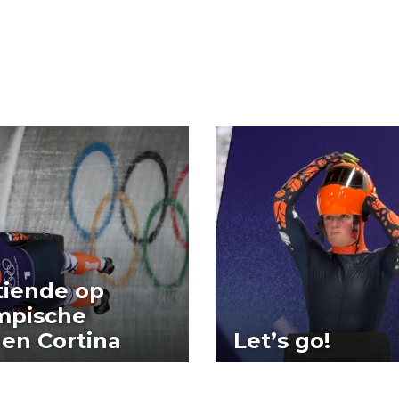
tiende op
mpische
en Cortina
Let’s go!