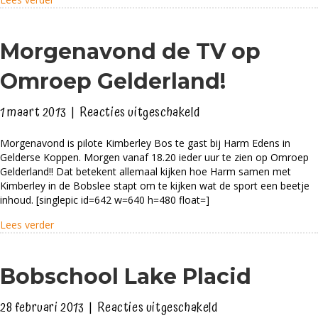
Morgenavond de TV op
Omroep Gelderland!
voor
1 maart 2013
|
Reacties uitgeschakeld
Morgenavond
Morgenavond is pilote Kimberley Bos te gast bij Harm Edens in
de
Gelderse Koppen. Morgen vanaf 18.20 ieder uur te zien op Omroep
TV
Gelderland!! Dat betekent allemaal kijken hoe Harm samen met
op
Kimberley in de Bobslee stapt om te kijken wat de sport een beetje
inhoud. [singlepic id=642 w=640 h=480 float=]
Omroep
Gelderland!
about Morgenavond de TV op Omroep Gelderland!
Lees verder
Bobschool Lake Placid
voor
28 februari 2013
|
Reacties uitgeschakeld