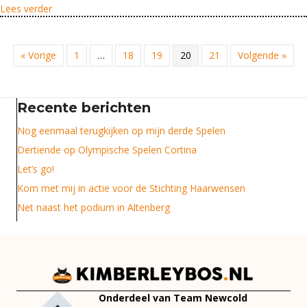
about Koffers gepakt op naar het vliegtuig!
Lees verder
« Vorige
1
…
18
19
20
21
Volgende »
Recente berichten
Nog eenmaal terugkijken op mijn derde Spelen
Dertiende op Olympische Spelen Cortina
Let’s go!
Kom met mij in actie voor de Stichting Haarwensen
Net naast het podium in Altenberg
Onderdeel van Team Newcold