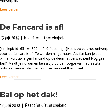
Antwerpen.
about Antwerpen
Lees verder
De Fancard is af!
voor
16 juli 2013
|
Reacties uitgeschakeld
De
[singlepic id=651 w=320 h=240 float=right]Het is zo ver, het ontwerp
Fancard
voor de fancard is af! Ze worden nu gemaakt. Als fan kan je dus
is
binnenkort uw eigen fancard op de deurmat verwachten! Nog geen
af!
fan?! Meldt je nu aan en ben altijd op de hoogte van het laatste
bobslee nieuws. Klik hier voor het aanmeldformulier!
about De Fancard is af!
Lees verder
Bal op het dak!
voor
18 juni 2013
|
Reacties uitgeschakeld