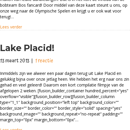
bobteam
bobteam Bos fancard! Door middel van deze kaart steunt u ons, op
onze weg naar de Olympische Spelen en krijgt u er ook wat voor
Bos
terug!…
fancard
about NIEUW! – De bobteam Bos fancard
Lees verder
Lake Placid!
13 maart 2013
|
1 reactie
Inmiddels zijn we alweer een paar dagen terug uit Lake Placid en
gelukkig bijna over onze jetlag heen. We hebben het erg naar ons zin
gehad en veel geleerd! Daarom een kort compilatie filmpje van de
afgelopen 2 weken. [fusion_builder_container hundred_percent=”yes”
overflow=”visible”][fusion_builder_row][fusion_builder_column
type=”1_1″ background_position=”left top” background_color=””
border_size=”” border_color=”” border_style=”solid” spacing=”yes”
background_image=”” background_repeat=”no-repeat” padding=””
margin_top=”0px” margin_bottom=”0px”…
about Lake Placid!
Lees verder