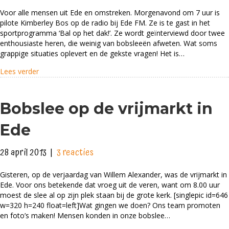
Bal
Voor alle mensen uit Ede en omstreken. Morgenavond om 7 uur is
op
pilote Kimberley Bos op de radio bij Ede FM. Ze is te gast in het
het
sportprogramma ‘Bal op het dak!’. Ze wordt geïnterviewd door twee
dak!
enthousiaste heren, die weinig van bobsleeën afweten. Wat soms
grappige situaties oplevert en de gekste vragen! Het is…
about Bal op het dak!
Lees verder
Bobslee op de vrijmarkt in
Ede
28 april 2013
|
3 reacties
Gisteren, op de verjaardag van Willem Alexander, was de vrijmarkt in
Ede. Voor ons betekende dat vroeg uit de veren, want om 8.00 uur
moest de slee al op zijn plek staan bij de grote kerk. [singlepic id=646
w=320 h=240 float=left]Wat gingen we doen? Ons team promoten
en foto’s maken! Mensen konden in onze bobslee…