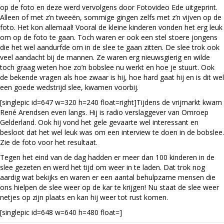
op de foto en deze werd vervolgens door Fotovideo Ede uitgeprint.
Alleen of met z’n tweeën, sommige gingen zelfs met z’n vijven op de
foto. Het kon allemaal! Vooral de kleine kinderen vonden het erg leuk
om op de foto te gaan. Toch waren er ook een stel stoere jongens
die het wel aandurfde om in de slee te gaan zitten. De slee trok ook
veel aandacht bij de mannen. Ze waren erg nieuwsgierig en wilde
toch graag weten hoe zo’n bobslee nu werkt en hoe je stuurt. Ook
de bekende vragen als hoe zwaar is hij, hoe hard gaat hij en is dit wel
een goede wedstrijd slee, kwamen voorbij.
[singlepic id=647 w=320 h=240 float=right]Tijdens de vrijmarkt kwam
René Arendsen even langs. Hij is radio verslaggever van Omroep
Gelderland. Ook hij vond het gele gevaarte wel interessant en
besloot dat het wel leuk was om een interview te doen in de bobslee.
Zie de foto voor het resultaat.
Tegen het eind van de dag hadden er meer dan 100 kinderen in de
slee gezeten en werd het tijd om weer in te laden. Dat trok nog
aardig wat bekijks en waren er een aantal behulpzame mensen die
ons hielpen de slee weer op de kar te krijgen! Nu staat de slee weer
netjes op zijn plaats en kan hij weer tot rust komen.
[singlepic id=648 w=640 h=480 float=]