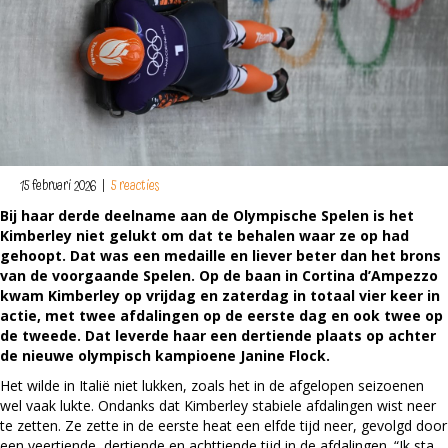
15 februari 2026
|
5 reacties
Bij haar derde deelname aan de Olympische Spelen is het
Kimberley niet gelukt om dat te behalen waar ze op had
gehoopt. Dat was een medaille en liever beter dan het brons
van de voorgaande Spelen. Op de baan in Cortina d’Ampezzo
kwam Kimberley op vrijdag en zaterdag in totaal vier keer in
actie, met twee afdalingen op de eerste dag en ook twee op
de tweede. Dat leverde haar een dertiende plaats op achter
de nieuwe olympisch kampioene Janine Flock.
Het wilde in Italië niet lukken, zoals het in de afgelopen seizoenen
wel vaak lukte. Ondanks dat Kimberley stabiele afdalingen wist neer
te zetten. Ze zette in de eerste heat een elfde tijd neer, gevolgd door
een veertiende, dertiende en achttiende tijd in de afdalingen. “Ik sta