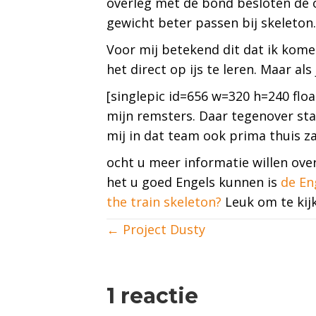
overleg met de bond besloten de o
gewicht beter passen bij skeleton
Voor mij betekend dit dat ik kom
het direct op ijs te leren. Maar a
[singlepic id=656 w=320 h=240 flo
mijn remsters. Daar tegenover sta
mij in dat team ook prima thuis za
ocht u meer informatie willen over
het u goed Engels kunnen is
de En
the train skeleton?
Leuk om te kijk
Posts
← Project Dusty
navigation
1 reactie