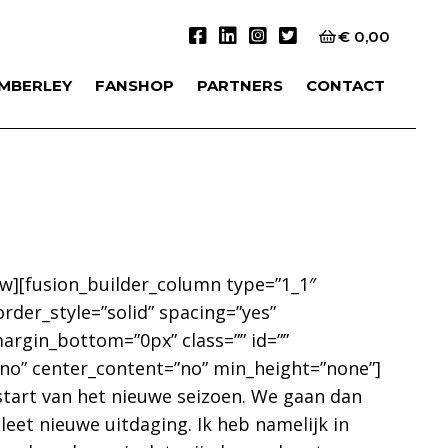
€
0,00
IMBERLEY
FANSHOP
PARTNERS
CONTACT
ow][fusion_builder_column type=”1_1″
rder_style=”solid” spacing=”yes”
rgin_bottom=”0px” class=”” id=””
”no” center_content=”no” min_height=”none”]
 start van het nieuwe seizoen. We gaan dan
leet nieuwe uitdaging. Ik heb namelijk in