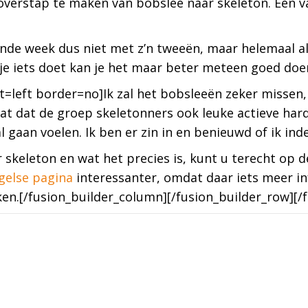
verstap te maken van bobslee naar skeleton. Een v
.
ende week dus niet met z’n tweeën, maar helemaal a
ls je iets doet kan je het maar beter meteen goed doe
at=left border=no]Ik zal het bobsleeën zeker misse
at dat de groep skeletonners ook leuke actieve hard
l gaan voelen. Ik ben er zin in en benieuwd of ik in
 skeleton en wat het precies is, kunt u terecht op 
gelse pagina
interessanter, omdat daar iets meer inf
en.[/fusion_builder_column][/fusion_builder_row][/