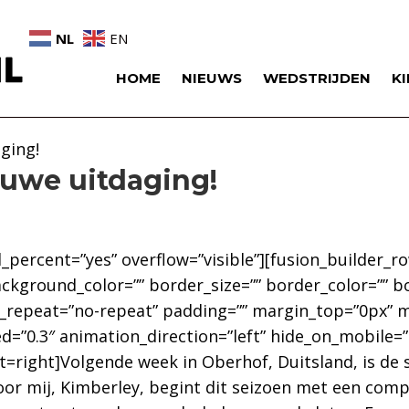
NL
EN
HOME
NIEUWS
WEDSTRIJDEN
K
ging!
euwe uitdaging!
_percent=”yes” overflow=”visible”][fusion_builder_r
ckground_color=”” border_size=”” border_color=”” bo
epeat=”no-repeat” padding=”” margin_top=”0px” ma
d=”0.3″ animation_direction=”left” hide_on_mobile=
at=right]Volgende week in Oberhof, Duitsland, is de
oor mij, Kimberley, begint dit seizoen met een comp