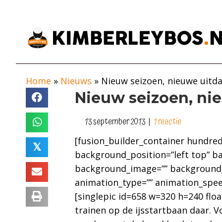
Home
»
Nieuws
»
Nieuw seizoen, nieuwe uitda
Nieuw seizoen, ni
13 september 2013
|
1 reactie
[fusion_builder_container hundred
𝕏
background_position=”left top” ba
background_image=”” background_r
animation_type=”” animation_spee
[singlepic id=658 w=320 h=240 flo
trainen op de ijsstartbaan daar. V