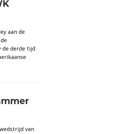
WK
ley aan de
 de
 de derde tijd
merikaanse
hammer
wedstrijd van