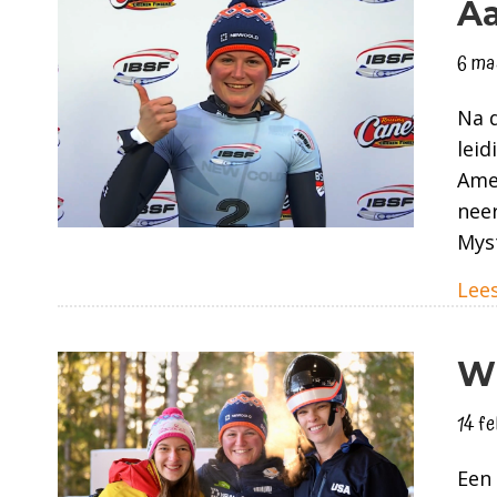
Aa
6 ma
Na d
leid
Amer
neer
Myst
Lees
Wi
14 f
Een 