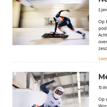
3 ja
Op h
podi
Acht
over
zesd
Lees
Me
13 d
Op d
Worl