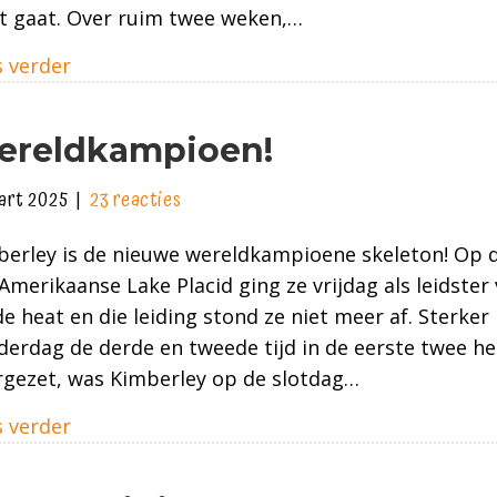
t gaat. Over ruim twee weken,…
about Klaar voor de start; de olympische win
 verder
ereldkampioen!
art 2025
|
23 reacties
berley is de nieuwe wereldkampioene skeleton! Op 
Amerikaanse Lake Placid ging ze vrijdag als leidster 
e heat en die leiding stond ze niet meer af. Sterker
erdag de derde en tweede tijd in de eerste twee he
rgezet, was Kimberley op de slotdag…
about Wereldkampioen!
 verder