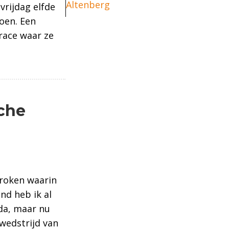
Altenberg
rijdag elfde
oen. Een
 race waar ze
ympische baan Cortina
sche
roken waarin
nd heb ik al
lda, maar nu
wedstrijd van