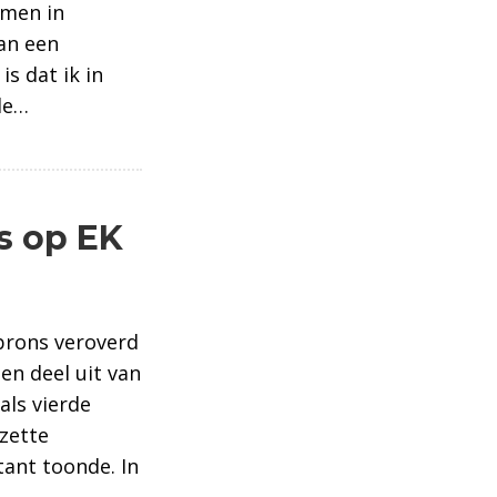
omen in
an een
s dat ik in
de…
s op EK
brons veroverd
n deel uit van
als vierde
 zette
tant toonde. In