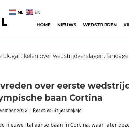
NL
EN
HOME
NIEUWS
WEDSTRIJDEN
K
le blogartikelen over wedstrijdverslagen, fandage
vreden over eerste wedstrij
ympische baan Cortina
voor
ovember 2025
|
Reacties uitgeschakeld
Tevreden
e nieuwe Italiaanse baan in Cortina, waar later dez
over