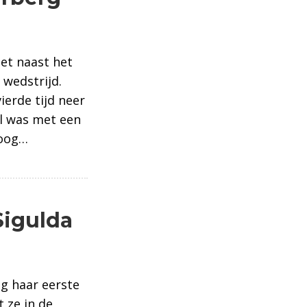
net naast het
wedstrijd.
ierde tijd neer
el was met een
 oog…
Sigulda
ag haar eerste
 ze in de