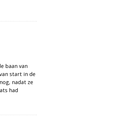
ter staat voor de deur
de baan van
van start in de
 nog, nadat ze
ats had