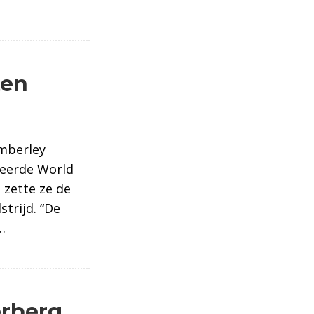
ten
imberley
seerde World
 zette ze de
strijd. “De
…
erberg