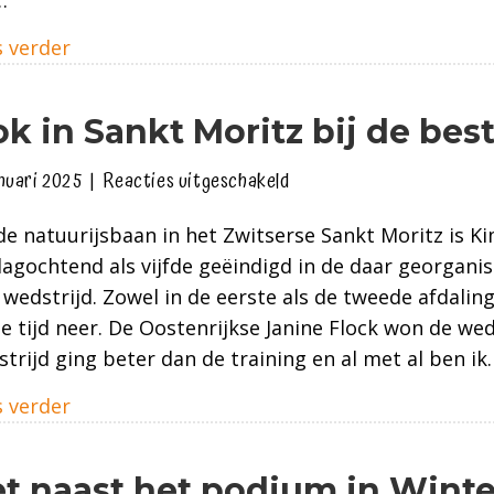
about Vierde in Lillehammer en brons op EK
 verder
k in Sankt Moritz bij de bes
voor
anuari 2025
|
Reacties uitgeschakeld
Ook
e natuurijsbaan in het Zwitserse Sankt Moritz is K
in
dagochtend als vijfde geëindigd in de daar georgani
Sankt
wedstrijd. Zowel in de eerste als de tweede afdaling
Moritz
de tijd neer. De Oostenrijkse Janine Flock won de wed
bij
trijd ging beter dan de training en al met al ben ik
de
besten
about Ook in Sankt Moritz bij de besten
 verder
t naast het podium in Wint