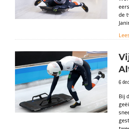
eers
de t
Jani
Lees
Vi
Al
6 de
Bij 
geë
snee
gest
twee