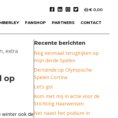
€
0,00
IMBERLEY
FANSHOP
PARTNERS
CONTACT
Recente berichten
n, extra
Nog eenmaal terugkijken op
mijn derde Spelen
Dertiende op Olympische
d op
Spelen Cortina
Let’s go!
Kom met mij in actie voor de
Stichting Haarwensen
Net naast het podium in
e winter ook de