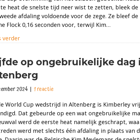
naar
te heat de snelste tijd neer wist te zetten, bleek de 
winst
weede afdaling voldoende voor de zege. Ze bleef de
in
ne Flock 0,16 seconden voor, terwijl Kim…
Sigulda
about Met baanrecord naar winst in Sigulda
 verder
jfde op ongebruikelijke dag 
tenberg
cember 2024
|
1 reactie
de World Cup wedstrijd in Altenberg is Kimberley vrij
indigd. Dat gebeurde op een wat ongebruikelijke m
uwval werd de eerste heat namelijk geschrapt, waa
reden werd met slechts één afdaling in plaats van d
. Daarin was de Belgische Kim Meylemans de snelst