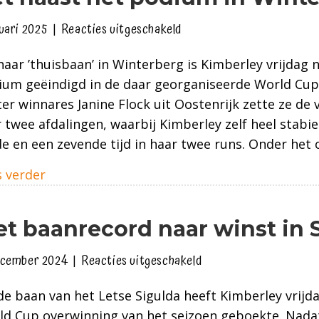
voor
nuari 2025
|
Reacties uitgeschakeld
Net
aar ’thuisbaan’ in Winterberg is Kimberley vrijdag 
naast
um geëindigd in de daar georganiseerde World Cup 
het
er winnares Janine Flock uit Oostenrijk zette ze de v
podium
 twee afdalingen, waarbij Kimberley zelf heel stabi
in
e en een zevende tijd in haar twee runs. Onder het
Winterberg
about Net naast het podium in Winterberg
 verder
t baanrecord naar winst in 
voor
ecember 2024
|
Reacties uitgeschakeld
Met
e baan van het Letse Sigulda heeft Kimberley vrijd
baanrecord
d Cup overwinning van het seizoen geboekte. Nadat