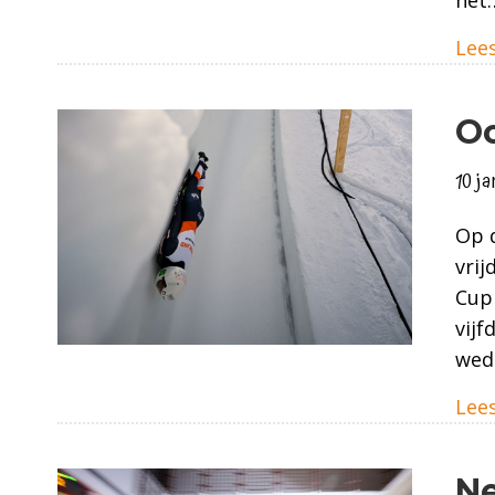
Lees
Oo
10 j
Op d
vrij
Cup 
vijf
weds
Lees
Ne