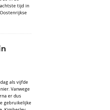
achtste tijd in
 Oostenrijkse
in
dag als vijfde
anier. Vanwege
rna er dus
e gebruikelijke
e. Kimberley