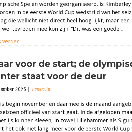
pische Spelen worden georganiseerd, is Kimberley v
eerste
rden in de eerste World Cup wedstrijd van het seiz
wedstrijd
lag die wellicht niet direct heel hoog lijkt, maar een
op
t wel tevreden mee kon zijn. “Dit was een goede…
olympische
baan
about Tevreden over eerste wedstrijd op ol
 verder
Cortina
aar voor de start; de olympi
nter staat voor de deur
vember 2025
|
1 reactie
 is begin november en daarmee is de maand aangeb
seizoen officieel van start gaat. In de afgelopen maa
et ijs kunnen sleeën, in zowel Lillehammer als Sigu
t het ook niet lang meer voor de eerste World Cup 