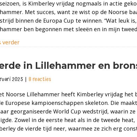
seizoen, is Kimberley vrijdag nogmaals in actie gek
Europa
ehammer. Met succes, want ze wist op de Noorse ba
Cup
trijd binnen de Europa Cup te winnen. “Wat leuk is, i
in
lehammer ben begonnen met sleeën en in mijn twee
Lillehammer
about Winst bij Europa Cup in Lillehammer
 verder
erde in Lillehammer en bron
bruari 2025
|
8 reacties
et Noorse Lillehammer heeft Kimberley vrijdag het 
 de Europese kampioenschappen skeleton. Die maakte
aar georganiseerde World Cup wedstrijd, waarin ze 
igde. Zowel in de eerste heat als in de tweede heat,
erley de vierde tijd neer, waarmee ze zich erg cons
…