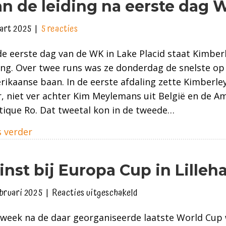
n de leiding na eerste dag 
art 2025
|
5 reacties
e eerste dag van de WK in Lake Placid staat Kimber
ing. Over twee runs was ze donderdag de snelste op
ikaanse baan. In de eerste afdaling zette Kimberley
, niet ver achter Kim Meylemans uit België en de A
ique Ro. Dat tweetal kon in de tweede…
about Aan de leiding na eerste dag WK
 verder
nst bij Europa Cup in Lille
voor
ebruari 2025
|
Reacties uitgeschakeld
Winst
week na de daar georganiseerde laatste World Cup 
bij