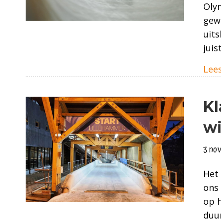
Olym
gewo
uits
juis
Lees
Kl
wi
3 no
Het
ons 
op h
duur