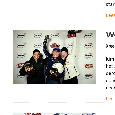
star
Lees
W
8 ma
Kim
het 
derd
dond
nee
Lees