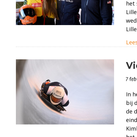
het 
Lill
weds
Lil
Lees
Vi
7 fe
In h
bij
de d
eind
Kimb
het