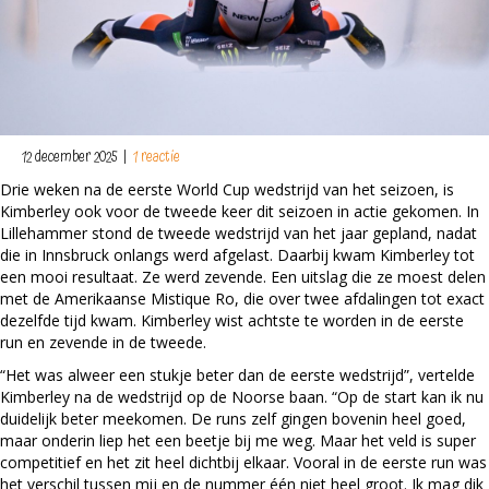
12 december 2025
|
1 reactie
Drie weken na de eerste World Cup wedstrijd van het seizoen, is
Kimberley ook voor de tweede keer dit seizoen in actie gekomen. In
Lillehammer stond de tweede wedstrijd van het jaar gepland, nadat
die in Innsbruck onlangs werd afgelast. Daarbij kwam Kimberley tot
een mooi resultaat. Ze werd zevende. Een uitslag die ze moest delen
met de Amerikaanse Mistique Ro, die over twee afdalingen tot exact
dezelfde tijd kwam. Kimberley wist achtste te worden in de eerste
run en zevende in de tweede.
“Het was alweer een stukje beter dan de eerste wedstrijd”, vertelde
Kimberley na de wedstrijd op de Noorse baan. “Op de start kan ik nu
duidelijk beter meekomen. De runs zelf gingen bovenin heel goed,
maar onderin liep het een beetje bij me weg. Maar het veld is super
competitief en het zit heel dichtbij elkaar. Vooral in de eerste run was
het verschil tussen mij en de nummer één niet heel groot. Ik mag dik