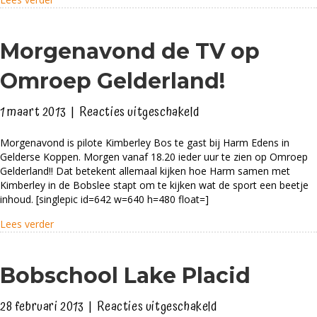
Morgenavond de TV op
Omroep Gelderland!
voor
1 maart 2013
|
Reacties uitgeschakeld
Morgenavond
Morgenavond is pilote Kimberley Bos te gast bij Harm Edens in
de
Gelderse Koppen. Morgen vanaf 18.20 ieder uur te zien op Omroep
TV
Gelderland!! Dat betekent allemaal kijken hoe Harm samen met
op
Kimberley in de Bobslee stapt om te kijken wat de sport een beetje
inhoud. [singlepic id=642 w=640 h=480 float=]
Omroep
Gelderland!
about Morgenavond de TV op Omroep Gelderland!
Lees verder
Bobschool Lake Placid
voor
28 februari 2013
|
Reacties uitgeschakeld