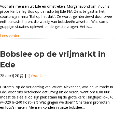
Bal
Voor alle mensen uit Ede en omstreken. Morgenavond om 7 uur is
op
pilote Kimberley Bos op de radio bij Ede FM. Ze is te gast in het
het
sportprogramma ‘Bal op het dak!’. Ze wordt geïnterviewd door twee
dak!
enthousiaste heren, die weinig van bobsleeën afweten. Wat soms
grappige situaties oplevert en de gekste vragen! Het is…
about Bal op het dak!
Lees verder
Bobslee op de vrijmarkt in
Ede
28 april 2013
|
3 reacties
Gisteren, op de verjaardag van Willem Alexander, was de vrijmarkt in
Ede. Voor ons betekende dat vroeg uit de veren, want om 8.00 uur
moest de slee al op zijn plek staan bij de grote kerk. [singlepic id=646
w=320 h=240 float=left]Wat gingen we doen? Ons team promoten
en foto’s maken! Mensen konden in onze bobslee…