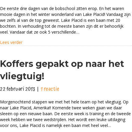
Bobschool
De eerste drie dagen van de bobschool zitten erop. En het waren
Lake
mooie dagen in het winter wonderland van Lake Placid! Vandaag zijn
Placid
we zelfs al van de top geweest. Lake Placid is een baan met 20
bochten. In verhouding tot de meeste banen zijn dit er behoorlijk
veel. Vandaar dat ze ook 5 verschillende…
about Bobschool Lake Placid
Lees verder
Koffers gepakt op naar het
vliegtuig!
22 februari 2013
|
1 reactie
Morgenochtend stappen we met het hele team op het vliegtuig. Op
naar Lake Placid, Amerika!! Komende twee weken gaan we daar
sleeën op een nieuwe baan. De eerste week is training en de tweede
week hebben we twee wedstrijden. Het wordt een leuke uitdaging
voor ons, Lake Placid is namelijk een baan met heel veel…