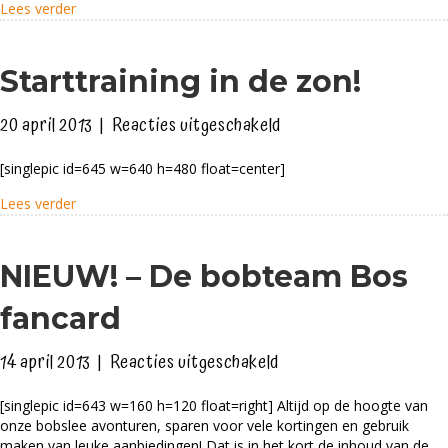
about Bobslee op de vrijmarkt in Ede
Lees verder
Starttraining in de zon!
voor
20 april 2013
|
Reacties uitgeschakeld
Starttraining
[singlepic id=645 w=640 h=480 float=center]
in
de
about Starttraining in de zon!
Lees verder
zon!
NIEUW! – De bobteam Bos
fancard
voor
14 april 2013
|
Reacties uitgeschakeld
NIEUW!
[singlepic id=643 w=160 h=120 float=right] Altijd op de hoogte van
–
onze bobslee avonturen, sparen voor vele kortingen en gebruik
De
maken van leuke aanbiedingen! Dat is in het kort de inhoud van de