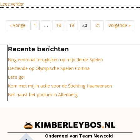
about Koffers gepakt op naar het vliegtuig!
Lees verder
« Vorige
1
…
18
19
20
21
Volgende »
Recente berichten
Nog eenmaal terugkijken op mijn derde Spelen
Dertiende op Olympische Spelen Cortina
Let’s go!
Kom met mij in actie voor de Stichting Haarwensen
Net naast het podium in Altenberg
Onderdeel van Team Newcold