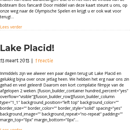
bobteam
bobteam Bos fancard! Door middel van deze kaart steunt u ons, op
onze weg naar de Olympische Spelen en krijgt u er ook wat voor
Bos
terug!…
fancard
about NIEUW! – De bobteam Bos fancard
Lees verder
Lake Placid!
13 maart 2013
|
1 reactie
Inmiddels zijn we alweer een paar dagen terug uit Lake Placid en
gelukkig bijna over onze jetlag heen. We hebben het erg naar ons zin
gehad en veel geleerd! Daarom een kort compilatie filmpje van de
afgelopen 2 weken. [fusion_builder_container hundred_percent=”yes”
overflow=”visible”][fusion_builder_row][fusion_builder_column
type=”1_1″ background_position=”left top” background_color=””
border_size=”” border_color=”” border_style=”solid” spacing=”yes”
background_image=”” background_repeat=”no-repeat” padding=””
margin_top=”0px” margin_bottom=”0px”…
about Lake Placid!
Lees verder