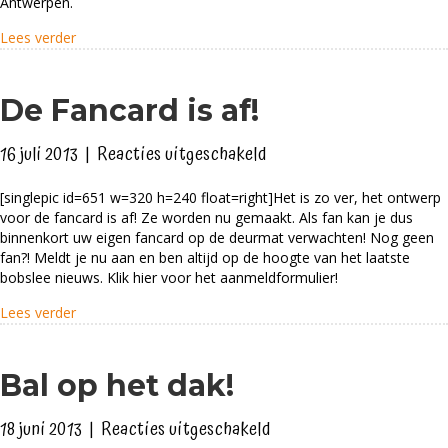
Antwerpen.
about Antwerpen
Lees verder
De Fancard is af!
voor
16 juli 2013
|
Reacties uitgeschakeld
De
[singlepic id=651 w=320 h=240 float=right]Het is zo ver, het ontwerp
Fancard
voor de fancard is af! Ze worden nu gemaakt. Als fan kan je dus
is
binnenkort uw eigen fancard op de deurmat verwachten! Nog geen
af!
fan?! Meldt je nu aan en ben altijd op de hoogte van het laatste
bobslee nieuws. Klik hier voor het aanmeldformulier!
about De Fancard is af!
Lees verder
Bal op het dak!
voor
18 juni 2013
|
Reacties uitgeschakeld