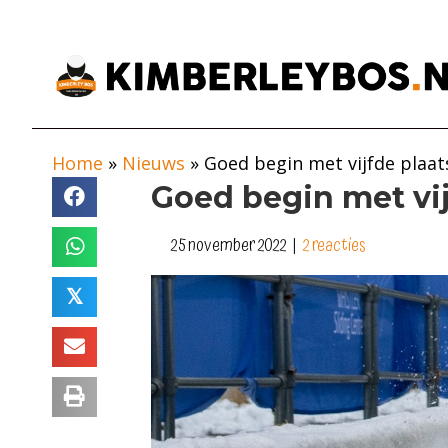
Home
»
Nieuws
»
Goed begin met vijfde plaat
Goed begin met vij
25 november 2022
|
2 reacties
𝕏