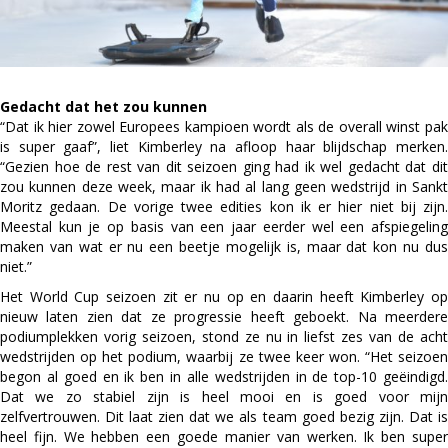
Gedacht dat het zou kunnen
“Dat ik hier zowel Europees kampioen wordt als de overall winst pak
is super gaaf”, liet Kimberley na afloop haar blijdschap merken.
“Gezien hoe de rest van dit seizoen ging had ik wel gedacht dat dit
zou kunnen deze week, maar ik had al lang geen wedstrijd in Sankt
Moritz gedaan. De vorige twee edities kon ik er hier niet bij zijn.
Meestal kun je op basis van een jaar eerder wel een afspiegeling
maken van wat er nu een beetje mogelijk is, maar dat kon nu dus
niet.”
Het World Cup seizoen zit er nu op en daarin heeft Kimberley op
nieuw laten zien dat ze progressie heeft geboekt. Na meerdere
podiumplekken vorig seizoen, stond ze nu in liefst zes van de acht
wedstrijden op het podium, waarbij ze twee keer won. “Het seizoen
begon al goed en ik ben in alle wedstrijden in de top-10 geëindigd.
Dat we zo stabiel zijn is heel mooi en is goed voor mijn
zelfvertrouwen. Dit laat zien dat we als team goed bezig zijn. Dat is
heel fijn. We hebben een goede manier van werken. Ik ben super