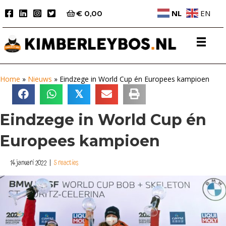
NL
EN
€
0,00
Home
»
Nieuws
»
Eindzege in World Cup én Europees kampioen
𝕏
Eindzege in World Cup én
Europees kampioen
14 januari 2022
|
5 reacties