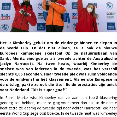
Het is Kimberley gelukt om de eindzege binnen te slepen in
de World Cup. En dat niet alleen, ze is ook de nieuwe
Europees kampioene skeleton! Op de natuurijsbaan van
Sankt Moritz eindigde ze als tweede achter de Australische
Jaclyn Narracott. Na twee heats, waarbij Kimberley de
snelste was van iedereen in de tweede, was het verschil
slechts 0,06 seconden. Haar tweede plek was ruim voldoende
voor de eindwinst in het klassement. Als eerste Europese in
de uitslag, pakte ze ook die titel. Beide prestaties zijn uniek
voor Nederland. “Dit is super gaaf!”
In Sankt Moritz wist Kimberley dat ze aan een top-8 klassering
genoeg zou hebben, maar ze ging voor meer dan dat. In de eerste
heat zette ze daarbij de tweede tijd neer achter Narracott, die haar
eerste World Cup zege ooit boekte. In de tweede heat was Kimberley