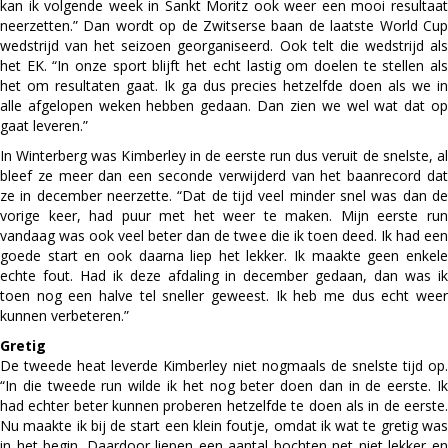
kan ik volgende week in Sankt Moritz ook weer een mooi resultaat
neerzetten.” Dan wordt op de Zwitserse baan de laatste World Cup
wedstrijd van het seizoen georganiseerd. Ook telt die wedstrijd als
het EK. “In onze sport blijft het echt lastig om doelen te stellen als
het om resultaten gaat. Ik ga dus precies hetzelfde doen als we in
alle afgelopen weken hebben gedaan. Dan zien we wel wat dat op
gaat leveren.”
In Winterberg was Kimberley in de eerste run dus veruit de snelste, al
bleef ze meer dan een seconde verwijderd van het baanrecord dat
ze in december neerzette. “Dat de tijd veel minder snel was dan de
vorige keer, had puur met het weer te maken. Mijn eerste run
vandaag was ook veel beter dan de twee die ik toen deed. Ik had een
goede start en ook daarna liep het lekker. Ik maakte geen enkele
echte fout. Had ik deze afdaling in december gedaan, dan was ik
toen nog een halve tel sneller geweest. Ik heb me dus echt weer
kunnen verbeteren.”
Gretig
De tweede heat leverde Kimberley niet nogmaals de snelste tijd op.
“In die tweede run wilde ik het nog beter doen dan in de eerste. Ik
had echter beter kunnen proberen hetzelfde te doen als in de eerste.
Nu maakte ik bij de start een klein foutje, omdat ik wat te gretig was
in het begin. Daardoor liepen een aantal bochten net niet lekker en