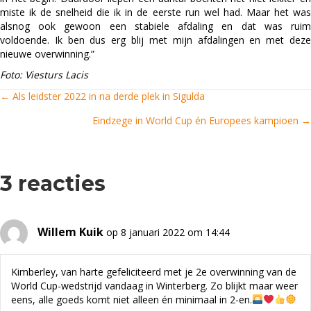
miste ik de snelheid die ik in de eerste run wel had. Maar het was
alsnog ook gewoon een stabiele afdaling en dat was ruim
voldoende. Ik ben dus erg blij met mijn afdalingen en met deze
nieuwe overwinning.”
Foto: Viesturs Lacis
← Als leidster 2022 in na derde plek in Sigulda
Posts
Eindzege in World Cup én Europees kampioen →
navigation
3 reacties
Willem Kuik
op 8 januari 2022 om 14:44
Kimberley, van harte gefeliciteerd met je 2e overwinning van de
World Cup-wedstrijd vandaag in Winterberg. Zo blijkt maar weer
eens, alle goeds komt niet alleen én minimaal in 2-en.