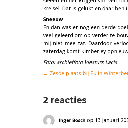
sleeën en het krijgen van vertrou
kreisel. Dat is gelukt en daar ben 
Sneeuw
En dan was er nog een derde doel.
veel geleerd om op verder te bou
mij niet mee zat. Daardoor verloo
zaterdag komt Kimberley opnieuw i
Foto: archieffoto Viesturs Lacis
Posts
← Zesde plaats bij EK in Winterbe
navigation
2 reacties
op 13 januari 20
Inger Bosch