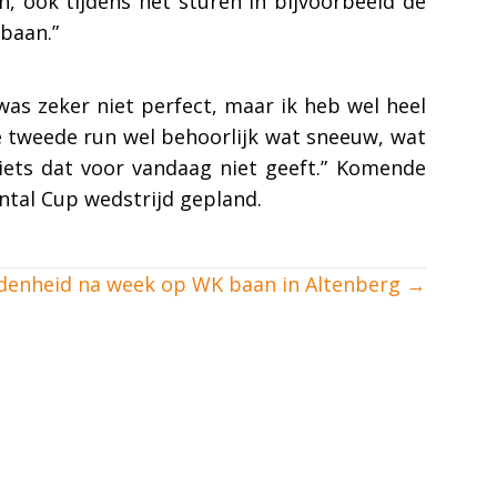
n, ook tijdens het sturen in bijvoorbeeld de
 baan.”
was zeker niet perfect, maar ik heb wel heel
 tweede run wel behoorlijk wat sneeuw, wat
 iets dat voor vandaag niet geeft.” Komende
ntal Cup wedstrijd gepland.
denheid na week op WK baan in Altenberg →