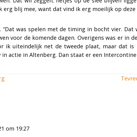
wen. Dat wil zeggen; netjes op de slee blijven ligge
ik erg blij mee, want dat vind ik erg moeilijk op deze
 “Dat was spelen met de timing in bocht vier. Dat 
wen voor de komende dagen. Overigens was er in de
r ik uiteindelijk net de tweede plaat, maar dat is
n actie in Altenberg. Dan staat er een Intercontine
rg
Tevre
21 om 19:27