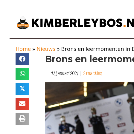
Home
»
Nieuws
»
Brons en leermomenten in 
Brons en leermome
13 januari 2021
|
2 reacties
𝕏