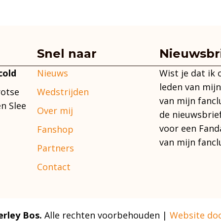
Snel naar
Nieuwsbr
Nieuws
Wist je dat ik
cold
leden van mijn
Wedstrijden
rotse
van mijn fancl
n Slee
Over mij
de nieuwsbrie
voor een Fand
Fanshop
van mijn fancl
Partners
Contact
rley Bos.
Alle rechten voorbehouden |
Website do