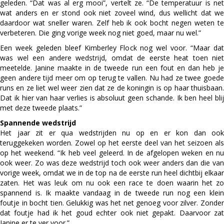
geleden. “Dat was al erg mooi”, vertelt ze. “De temperatuur is net
wat anders en er stond ook niet zoveel wind, dus wellicht dat we
daardoor wat sneller waren. Zelf heb ik ook bocht negen weten te
verbeteren. Die ging vorige week nog niet goed, maar nu wel.”
Een week geleden bleef Kimberley Flock nog wel voor. “Maar dat
was wel een andere wedstrijd, omdat de eerste heat toen niet
meetelde. Janine maakte in de tweede run een fout en dan heb je
geen andere tijd meer om op terug te vallen. Nu had ze twee goede
runs en ze liet wel weer zien dat ze de koningin is op haar thuisbaan.
Dat ik hier van haar verlies is absoluut geen schande. Ik ben heel blij
met deze tweede plaats.”
Spannende wedstrijd
Het jaar zit er qua wedstrijden nu op en er kon dan ook
teruggekeken worden. Zowel op het eerste deel van het seizoen als
op het weekend. “Ik heb veel geleerd. In de afgelopen weken en nu
ook weer. Zo was deze wedstrijd toch ook weer anders dan die van
vorige week, omdat we in de top na de eerste run heel dichtbij elkaar
zaten. Het was leuk om nu ook een race te doen waarin het zo
spannend is. Ik maakte vandaag in de tweede run nog een klein
foutje in bocht tien. Gelukkig was het net genoeg voor zilver. Zonder
dat foutje had ik het goud echter ook niet gepakt. Daarvoor zat
Janine er te ver voor.”