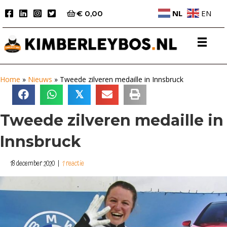
NL
EN
€
0,00
Home
»
Nieuws
»
Tweede zilveren medaille in Innsbruck
𝕏
Tweede zilveren medaille in
Innsbruck
18 december 2020
|
1 reactie