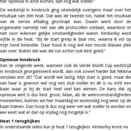
hier opnieuw in actie komen, dan nog wat sneller.”
De wedstrijd in Innsbruck ging uiteindelijk overigens maar over het
resultaat van één heat. Dat was de tweede run, nadat het resultaat
van de eerste afdaling geschrapt was. Daarin werd door de
organisatie namelijk niet aan alle protocollen voldaan, waardoor er
niet voor iedereen gelijke omstandigheden waren. Kimberley werd
vijfde in die heat. “Bij de start greep ik daar mis, waarna ik vol op
mijn hand belandde. Daar houd ik nog wel een mooie blauwe plek
aan over. Buiten dat was die run echter ook best goed.”
Opnieuw Innsbruck
Kan ze volgende week, wanneer ook de vierde World Cup wedstrijd
in Innsbruck georganiseerd wordt, dan ook zoveel harder dat Nikitina
verslaan erin zit? “Dat wordt wel lastig. Mijn start is goed, maar die
van haar is gewoon wel nog een stuk sneller en dit is nu echt een
baan waar je bij de start heel veel kan winnen. De kans dat zij
opnieuw wint is dus best groot. Maar, als de weersomstandigheden
meewerken, kunnen we hier maandag en woensdag nog weer op de
baan trainen. Dan hoop ik dus nog weer net wat sneller te worden en
wie weet wat er dan op vrijdag nog mogelijk is.”
Heat 1 terugkijken
In onderstaande video kun je heat 1 terugkijken. Kimberley komt na