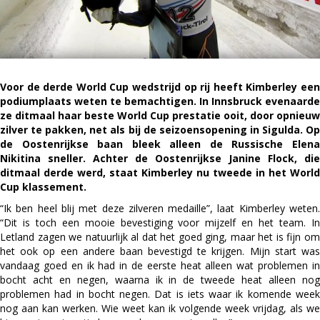
Voor de derde World Cup wedstrijd op rij heeft Kimberley een
podiumplaats weten te bemachtigen. In Innsbruck evenaarde
ze ditmaal haar beste World Cup prestatie ooit, door opnieuw
zilver te pakken, net als bij de seizoensopening in Sigulda. Op
de Oostenrijkse baan bleek alleen de Russische Elena
Nikitina sneller. Achter de Oostenrijkse Janine Flock, die
ditmaal derde werd, staat Kimberley nu tweede in het World
Cup klassement.
“Ik ben heel blij met deze zilveren medaille”, laat Kimberley weten.
“Dit is toch een mooie bevestiging voor mijzelf en het team. In
Letland zagen we natuurlijk al dat het goed ging, maar het is fijn om
het ook op een andere baan bevestigd te krijgen. Mijn start was
vandaag goed en ik had in de eerste heat alleen wat problemen in
bocht acht en negen, waarna ik in de tweede heat alleen nog
problemen had in bocht negen. Dat is iets waar ik komende week
nog aan kan werken. Wie weet kan ik volgende week vrijdag, als we