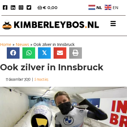
NL
EN
€
0,00
Home
»
Nieuws
»
Ook zilver in Innsbruck
𝕏
Ook zilver in Innsbruck
11 december 2020
|
5 reacties