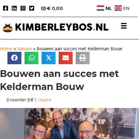
NL
EN
€
0,00
Home
»
Nieuws
»
Bouwen aan succes met Kelderman Bouw
𝕏
Bouwen aan succes met
Kelderman Bouw
15 november 2018
|
1 reactie