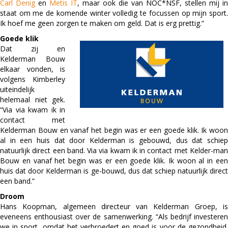
Carl Denig
en
Metis IT
, maar ook die van NOC*NSF, stellen mij in
staat om me de komende winter volledig te focussen op mijn sport.
Ik hoef me geen zorgen te maken om geld. Dat is erg prettig.”
Goede klik
Dat zij en
Kelderman Bouw
elkaar vonden, is
volgens Kimberley
uiteindelijk
helemaal niet gek.
“Via via kwam ik in
contact met
Kelderman Bouw en vanaf het begin was er een goede klik. Ik woon
al in een huis dat door Kelderman is gebouwd, dus dat schiep
natuurlijk direct een band. Via via kwam ik in contact met Kelder-man
Bouw en vanaf het begin was er een goede klik. Ik woon al in een
huis dat door Kelderman is ge-bouwd, dus dat schiep natuurlijk direct
een band.”
Droom
Hans Koopman, algemeen directeur van Kelderman Groep, is
eveneens enthousiast over de samenwerking. “Als bedrijf investeren
we in sport, omdat het verbroedert en goed is voor de gezondheid.