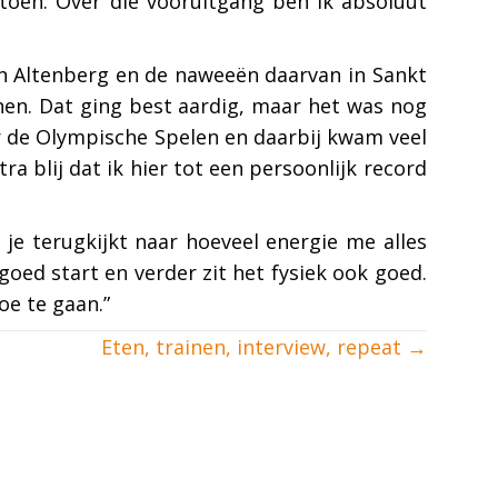
 toen. Over die vooruitgang ben ik absoluut
 in Altenberg en de naweeën daarvan in Sankt
nen. Dat ging best aardig, maar het was nog
or de Olympische Spelen en daarbij kwam veel
ra blij dat ik hier tot een persoonlijk record
 je terugkijkt naar hoeveel energie me alles
 goed start en verder zit het fysiek ook goed.
oe te gaan.”
Eten, trainen, interview, repeat →