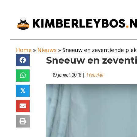
Home
»
Nieuws
»
Sneeuw en zeventiende plek
Sneeuw en zeventi
19 januari 2018
|
1 reactie
𝕏