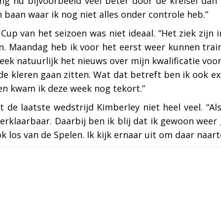
ng nu bijvoorbeeld veel beter door de kreisel dan
 baan waar ik nog niet alles onder controle heb.”
Cup van het seizoen was niet ideaal. “Het ziek zijn
en. Maandag heb ik voor het eerst weer kunnen trai
week natuurlijk het nieuws over mijn kwalificatie vo
de kleren gaan zitten. Wat dat betreft ben ik ook ext
en kwam ik deze week nog tekort.”
e laatste wedstrijd Kimberley niet heel veel. “Als
 verklaarbaar. Daarbij ben ik blij dat ik gewoon weer
k los van de Spelen. Ik kijk ernaar uit om daar naart