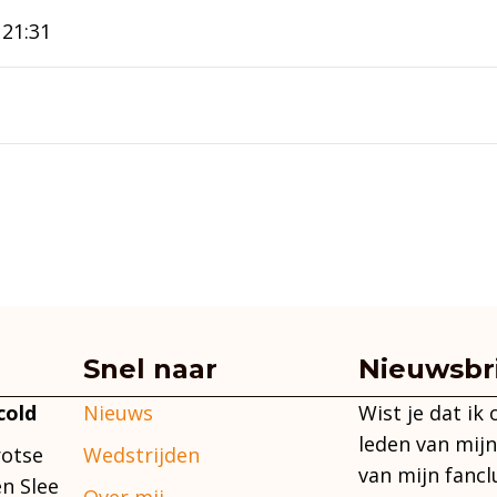
 21:31
Snel naar
Nieuwsbr
Nieuws
Wist je dat ik
cold
leden van mijn
Wedstrijden
rotse
van mijn fancl
n Slee
Over mij