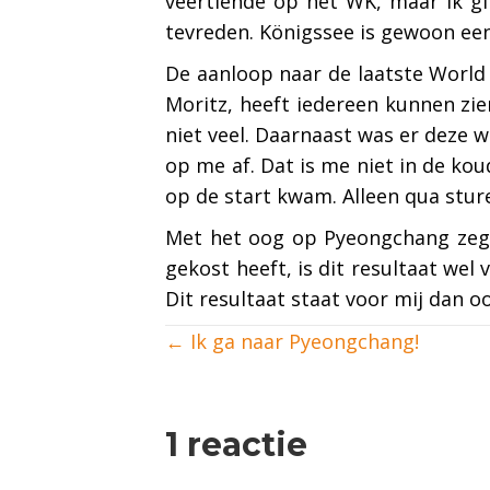
veertiende op het WK, maar ik gi
tevreden. Königssee is gewoon een
De aanloop naar de laatste World 
Moritz, heeft iedereen kunnen zi
niet veel. Daarnaast was er deze 
op me af. Dat is me niet in de kou
op de start kwam. Alleen qua stur
Met het oog op Pyeongchang zegt d
gekost heeft, is dit resultaat wel
Dit resultaat staat voor mij dan oo
Posts
← Ik ga naar Pyeongchang!
navigation
1 reactie