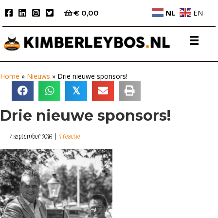
NL
EN
€
0,00
Home
»
Nieuws
»
Drie nieuwe sponsors!
𝕏
Drie nieuwe sponsors!
7 september 2016
|
1 reactie