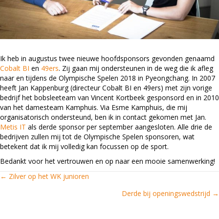
Ik heb in augustus twee nieuwe hoofdsponsors gevonden genaamd
Cobalt BI
en
49ers
. Zij gaan mij ondersteunen in de weg die ik afleg
naar en tijdens de Olympische Spelen 2018 in Pyeongchang. In 2007
heeft Jan Kappenburg (directeur Cobalt BI en 49ers) met zijn vorige
bedrijf het bobsleeteam van Vincent Kortbeek gesponsord en in 2010
van het damesteam Kamphuis. Via Esme Kamphuis, die mij
organisatorisch ondersteund, ben ik in contact gekomen met Jan.
Metis IT
als derde sponsor per september aangesloten. Alle drie de
bedrijven zullen mij tot de Olympische Spelen sponsoren, wat
betekent dat ik mij volledig kan focussen op de sport.
Bedankt voor het vertrouwen en op naar een mooie samenwerking!
← Zilver op het WK junioren
Posts
Derde bij openingswedstrijd →
navigation