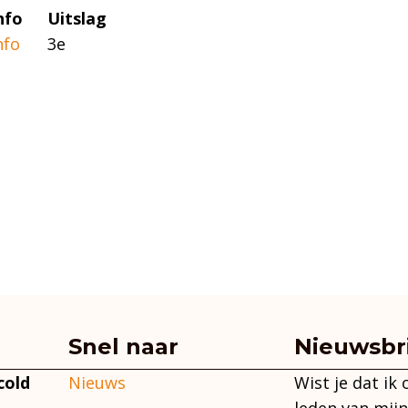
nfo
Uitslag
nfo
3e
Snel naar
Nieuwsbr
Nieuws
Wist je dat ik
cold
leden van mijn