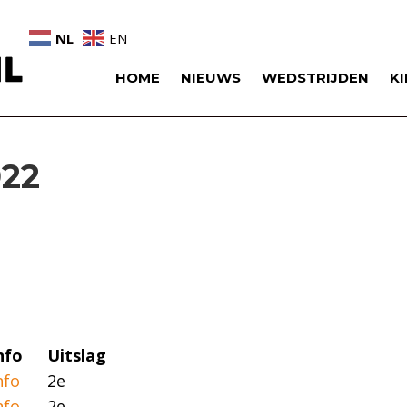
NL
EN
HOME
NIEUWS
WEDSTRIJDEN
K
022
nfo
Uitslag
nfo
2e
nfo
2e