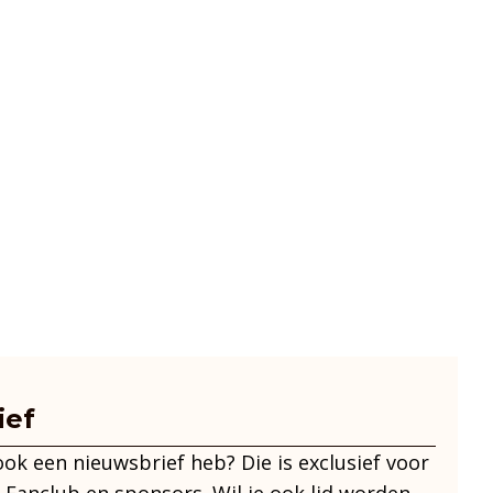
ief
 ook een nieuwsbrief heb? Die is exclusief voor
 Fanclub en sponsors. Wil je ook lid worden