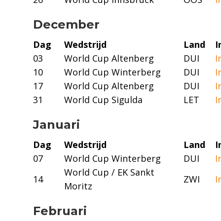
December
Dag
Wedstrijd
Land
I
03
World Cup Altenberg
DUI
I
10
World Cup Winterberg
DUI
I
17
World Cup Altenberg
DUI
I
31
World Cup Sigulda
LET
I
Januari
Dag
Wedstrijd
Land
I
07
World Cup Winterberg
DUI
I
World Cup / EK Sankt
14
ZWI
I
Moritz
Februari