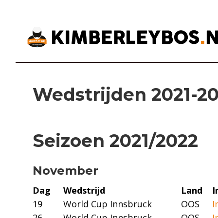
Wedstrijden 2021-2
Seizoen 2021/2022
November
Dag
Wedstrijd
Land
I
19
World Cup Innsbruck
OOS
I
26
World Cup Innsbruck
OOS
I