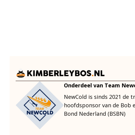
heeft
meerdere
variaties.
Deze
optie
kan
gekozen
worden
op
de
Onderdeel van Team New
productpagina
NewCold is sinds 2021 de t
hoofdsponsor van de Bob e
Bond Nederland (BSBN)