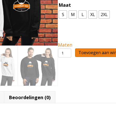
Maat
S
M
L
XL
2XL
Maten
Trui
Toevoegen aan wi
aantal
e
Beoordelingen (0)