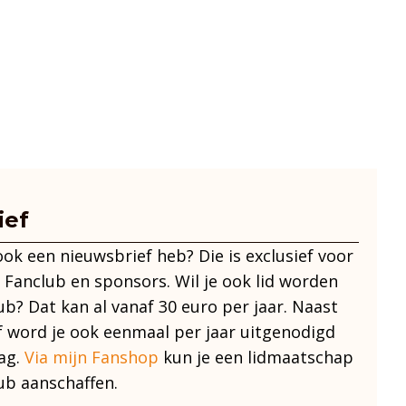
heeft
meerdere
variaties.
Deze
optie
kan
gekozen
worden
op
ief
de
 ook een nieuwsbrief heb? Die is exclusief voor
productpagina
 Fanclub en sponsors. Wil je ook lid worden
ub? Dat kan al vanaf 30 euro per jaar. Naast
f word je ook eenmaal per jaar uitgenodigd
ag.
Via mijn Fanshop
kun je een lidmaatschap
ub aanschaffen.