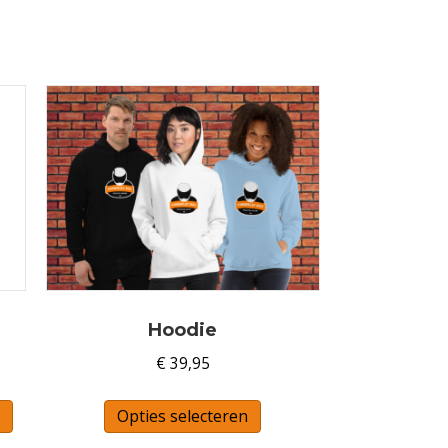
Hoodie
€
39,95
Dit
Opties selecteren
product