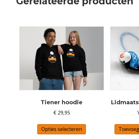
Gerelateerde producten
Tiener hoodie
Lidmaats
€
29,95
Dit
Opties selecteren
Toevoeg
product