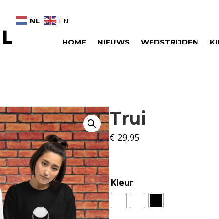
NL
EN
HOME
NIEUWS
WEDSTRIJDEN
K
Trui
€
29,95
Kleur