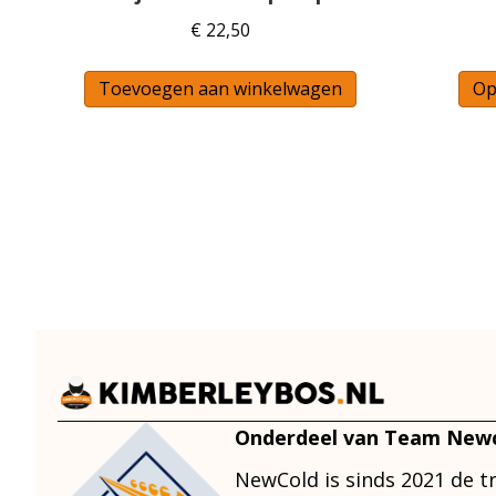
€
22,50
Toevoegen aan winkelwagen
Op
Onderdeel van Team New
NewCold is sinds 2021 de t