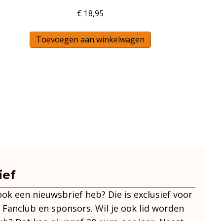
€
18,95
Toevoegen aan winkelwagen
duct
ft
rdere
aties.
e
ie
ozen
den
ief
 ook een nieuwsbrief heb? Die is exclusief voor
ductpagina
 Fanclub en sponsors. Wil je ook lid worden