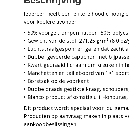
Beschrijving
Iedereen heeft een lekkere hoodie nodig om 
voor koelere avonden!
• 50% voorgekrompen katoen, 50% polyes
• Gewicht van de stof: 271,25 g/m² (8,0 oz/
• Luchtstraalgesponnen garen dat zacht a
• Dubbel gevoerde capuchon met bijpass
• Kwart gedraaid lichaam om kreuken in 
• Manchetten en tailleboord van 1×1 spor
• Borstzak op de voorkant
• Dubbeldraads gestikte kraag, schouder
• Blanco product afkomstig uit Honduras,
Dit product wordt speciaal voor jou gemaa
Producten op aanvraag maken in plaats va
aankoopbeslissingen!