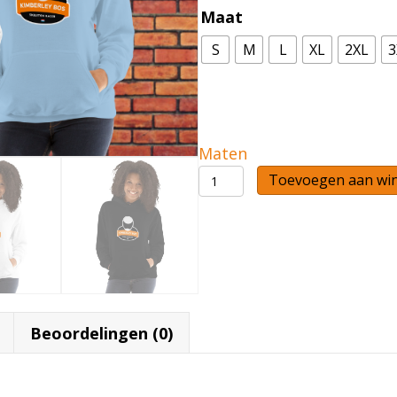
Maat
S
M
L
XL
2XL
3
Maten
Hoodie
Toevoegen aan wi
aantal
e
Beoordelingen (0)