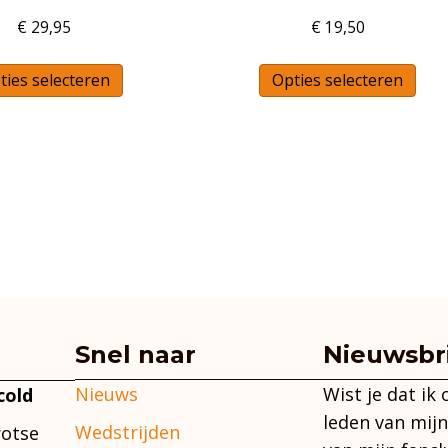
€
29,95
€
19,50
Dit
Dit
ties selecteren
Opties selecteren
product
pro
heeft
hee
meerdere
mee
variaties.
vari
Deze
Dez
optie
opt
kan
kan
gekozen
gek
worden
wor
op
op
Snel naar
Nieuwsbr
de
de
Nieuws
Wist je dat ik
cold
productpagina
pro
leden van mijn
Wedstrijden
rotse