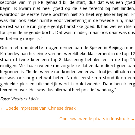
seconde van mijn PR gehaald bij de start, dus dat was een goed
begin. Ik kwam niet heel goed op de slee terecht bij het landen,
waardoor de eerste twee bochten niet zo heel erg lekker liepen. Er
was dan ook zeker ruimte voor verbetering in de tweede run, maar
de rest van die run ging eigenlijk hartstikke goed. Ik had wel een klein
foutje in de negende bocht. Dat was minder, maar ook daar was dus
verbetering mogelijk.”
Om in februari deel te mogen nemen aan de Spelen in Beijing, moet
Kimberley aan het einde van het wereldbekerklassement in de top-12
staan of twee keer een top-8 klassering behalen en in de top-25
eindigen. Met haar tweede run zorgde ze dat ze daar direct goed aan
begonnen is. “In de tweede run konden we er wat foutjes uithalen en
die was ook nog net wat beter. Na de eerste run stond ik op een
gedeelde plek en uiteindelijk werd ik ook tweede. Daar ben ik erg
tevreden over. Het was dus allemaal heel positief vandaag.”
Foto: Viesturs Lācis
← Goede impressie van ‘Chinese draak’
Posts
Opnieuw tweede plaats in Innsbruck →
navigation