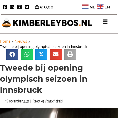
NL
EN
€
0,00
Home
»
Nieuws
»
Tweede bij opening olympisch seizoen in Innsbruck
𝕏
Tweede bij opening
olympisch seizoen in
Innsbruck
voor
19 november 2021
|
Reacties uitgeschakeld
Tweede
bij
opening