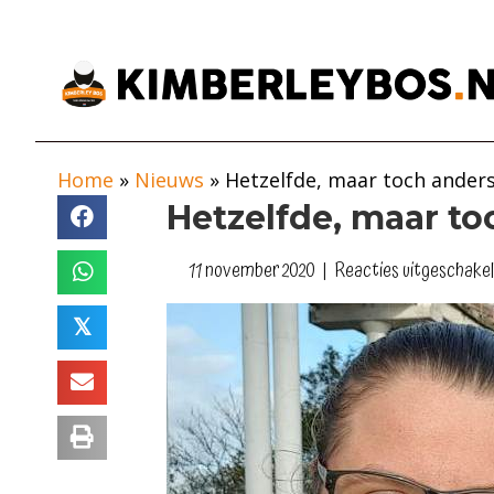
Home
»
Nieuws
»
Hetzelfde, maar toch anders
Hetzelfde, maar to
11 november 2020
|
Reacties uitgeschake
𝕏