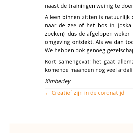
naast de trainingen weinig te doen
Alleen binnen zitten is natuurlij
naar de zee of het bos in. Joska
zoeken), dus de afgelopen weken 
omgeving ontdekt. Als we dan to
We hebben ook genoeg gezelschap
Kort samengevat; het gaat allema
komende maanden nog veel afdal
Kimberley
Posts
← Creatief zijn in de coronatijd
navigation