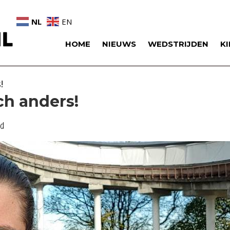
NL
EN
HOME
NIEUWS
WEDSTRIJDEN
K
!
ch anders!
voor
ld
Hetzelfde,
maar
toch
anders!