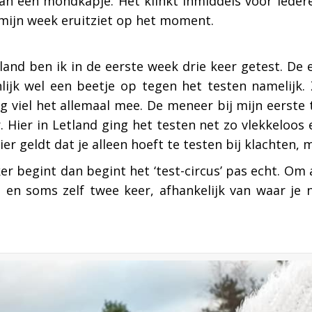
dan een mondkapje. Het klinkt inmiddels voor iedere
 mijn week eruitziet op het moment.
and ben ik in de eerste week drie keer getest. De 
lijk wel een beetje op tegen het testen namelijk. 
g viel het allemaal mee. De meneer bij mijn eerste t
Hier in Letland ging het testen net zo vlekkeloos en
ier geldt dat je alleen hoeft te testen bij klachten,
r begint dan begint het ‘test-circus’ pas echt. Om 
 en soms zelf twee keer, afhankelijk van waar je n