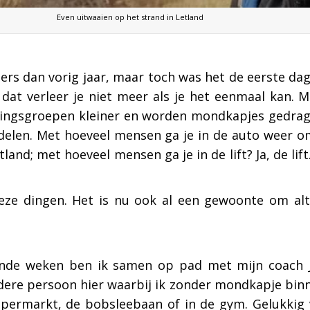
Even uitwaaien op het strand in Letland
nders dan vorig jaar, maar toch was het de eerste da
en, dat verleer je niet meer als je het eenmaal kan.
iningsgroepen kleiner en worden mondkapjes gedrag
rdelen. Met hoeveel mensen ga je in de auto weer
tland; met hoeveel mensen ga je in de lift? Ja, de lif
deze dingen. Het is nu ook al een gewoonte om alt
de weken ben ik samen op pad met mijn coach Jos
andere persoon hier waarbij ik zonder mondkapje b
upermarkt, de bobsleebaan of in de gym. Gelukkig