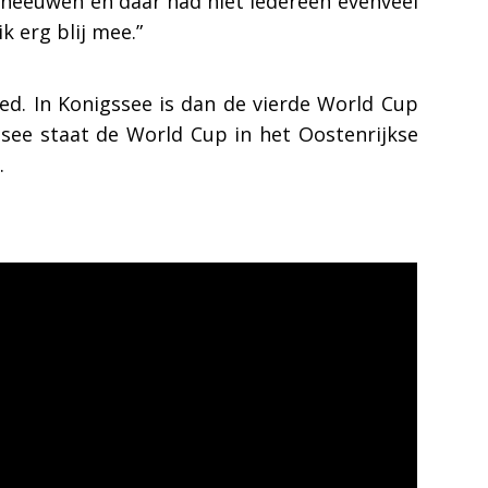
 sneeuwen en daar had niet iedereen evenveel
k erg blij mee.”
ed. In Konigssee is dan de vierde World Cup
ssee staat de World Cup in het Oostenrijkse
.