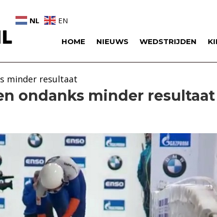
NL
EN
HOME
NIEUWS
WEDSTRIJDEN
K
 minder resultaat
n ondanks minder resultaat
or
nknopingspunten
danks
nder
sultaat