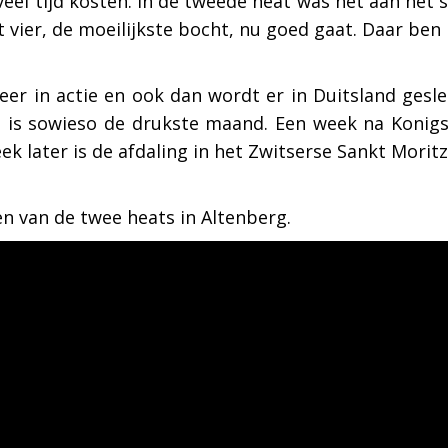
veel tijd kosten. In de tweede heat was het aan het
t vier, de moeilijkste bocht, nu goed gaat. Daar ben i
r in actie en ook dan wordt er in Duitsland gesle
ri is sowieso de drukste maand. Een week na Konig
 later is de afdaling in het Zwitserse Sankt Moritz
en van de twee heats in Altenberg.