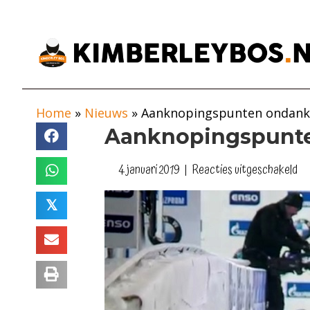
Home
»
Nieuws
»
Aanknopingspunten ondanks
Aanknopingspunte
vo
4 januari 2019
|
Reacties uitgeschakeld
Aa
on
𝕏
mi
re