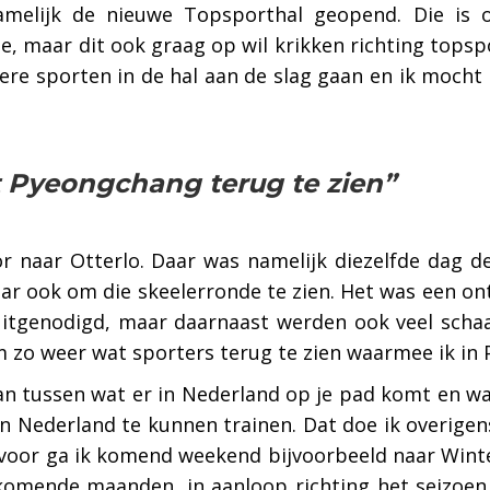
amelijk de nieuwe Topsporthal geopend. Die i
, maar dit ook graag op wil krikken richting topspor
dere sporten in de hal aan de slag gaan en ik mocht 
t Pyeongchang terug te zien”
or naar Otterlo. Daar was namelijk diezelfde dag d
ar ook om die skeelerronde te zien. Het was een ont
itgenodigd, maar daarnaast werden ook veel schaa
m zo weer wat sporters terug te zien waarmee ik in
n tussen wat er in Nederland op je pad komt en wat 
 in Nederland te kunnen trainen. Dat doe ik overig
voor ga ik komend weekend bijvoorbeeld naar Winter
e komende maanden, in aanloop richting het seizoen