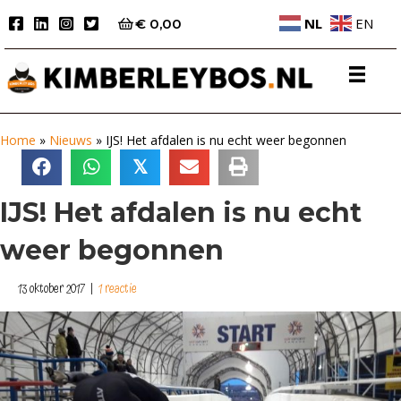
NL
EN
€
0,00
Home
»
Nieuws
»
IJS! Het afdalen is nu echt weer begonnen
𝕏
IJS! Het afdalen is nu echt
weer begonnen
13 oktober 2017
|
1 reactie