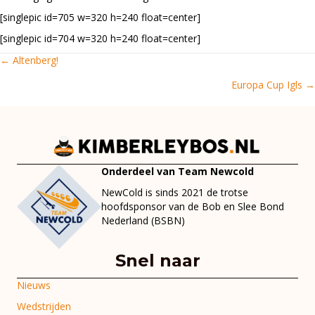
[singlepic id=705 w=320 h=240 float=center]
[singlepic id=704 w=320 h=240 float=center]
← Altenberg!
Posts
Europa Cup Igls →
navigation
Onderdeel van Team Newcold
NewCold is sinds 2021 de trotse
hoofdsponsor van de Bob en Slee Bond
Nederland (BSBN)
Snel naar
Nieuws
Wedstrijden