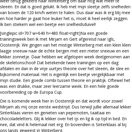
weer terug gekeerd naar Winterberg om daar nog wat meer te
sleeën. En dat is goed gelukt. Ik heb met mijn sleetje zelfs snelheden
van boven de 120 km/h weten te halen. Dus daar was ik erg blij mee
en hoe harder je gaat hoe leuker het is, moet ik heel eerlijk zeggen.
Ik ben stiekem wel een beetje een snelheidsduivel!
[singlepic id=707 w=640 h=480 float=right]Na een goede
trainingsweek ben ik met Mirjam en Gert afgereisd naar Igls,
Oostenrijk. We gingen van het mistige Winterberg met een klein klein
laagje sneeuw naar de echte bergen met een meter sneeuw en een
lekker zonnetje. Daar hebben we afgelopen week deelgenomen aan
de skeletonschool! Dat betekende twee trainingen op een dag
afdalen en dan in de vrije uurtjes theorie over het sleeën, de slee en
bijkomend materiaal. Het is eigenlijk een beetje vergelijkbaar met
mijn studie. Een goede combi tussen theorie en praktijk. Oftewel het
was een drukke, maar zeer leerzame week. En een hele goede
voorbereiding op de Europa Cup.
Die is komende week hier in Oostenrijk en dat wordt voor zowel
Mirjam als mij onze eerste wedstrijd. Dus terwijl jullie allemaal lekker
Sinterklaas vieren en genieten van pepernoten, taaitaai en
chocoladeletters. Glij ik lekker over het ijs en lig ik op tijd in bed. En
nee, dat vind ik helemaal niet erg. En bovendien is Sinterklaas al bij
ons langs geweest in Winterberg.