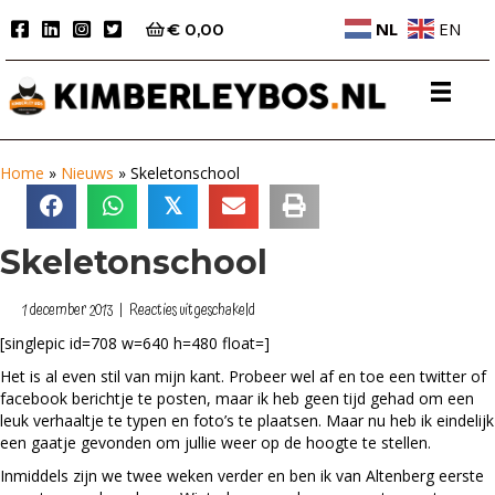
NL
EN
€
0,00
Home
»
Nieuws
»
Skeletonschool
𝕏
Skeletonschool
voor
1 december 2013
|
Reacties uitgeschakeld
Skeletonschool
[singlepic id=708 w=640 h=480 float=]
Het is al even stil van mijn kant. Probeer wel af en toe een twitter of
facebook berichtje te posten, maar ik heb geen tijd gehad om een
leuk verhaaltje te typen en foto’s te plaatsen. Maar nu heb ik eindelijk
een gaatje gevonden om jullie weer op de hoogte te stellen.
Inmiddels zijn we twee weken verder en ben ik van Altenberg eerste