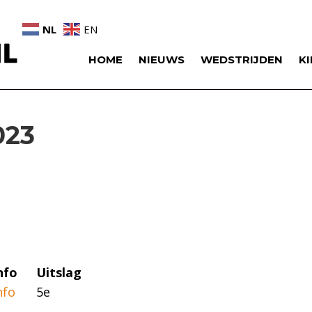
NL
EN
HOME
NIEUWS
WEDSTRIJDEN
K
023
nfo
Uitslag
nfo
5e