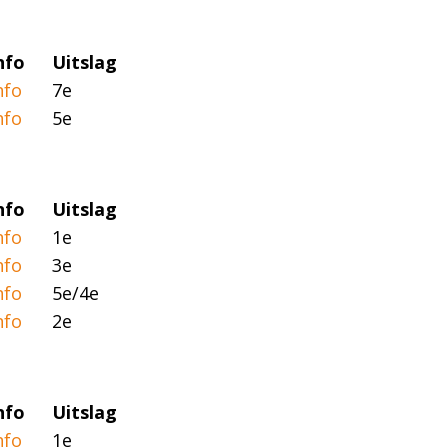
nfo
Uitslag
nfo
7e
nfo
5e
nfo
Uitslag
nfo
1e
nfo
3e
nfo
5e/4e
nfo
2e
nfo
Uitslag
nfo
1e