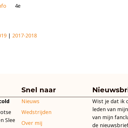
nfo
4e
019
|
2017-2018
Snel naar
Nieuwsbr
Nieuws
Wist je dat ik
cold
leden van mijn
Wedstrijden
rotse
van mijn fancl
n Slee
Over mij
de nieuwsbrie