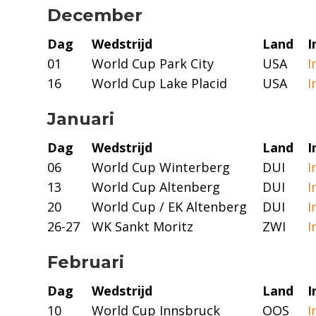
December
Dag
Wedstrijd
Land
I
01
World Cup Park City
USA
I
16
World Cup Lake Placid
USA
I
Januari
Dag
Wedstrijd
Land
I
06
World Cup Winterberg
DUI
I
13
World Cup Altenberg
DUI
I
20
World Cup / EK Altenberg
DUI
I
26-27
WK Sankt Moritz
ZWI
I
Februari
Dag
Wedstrijd
Land
I
10
World Cup Innsbruck
OOS
I