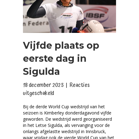
Vijfde plaats op
eerste dag in
Sigulda
18 december 2025
|
Reacties
voor
uitgeschakeld
Vijfde
Bij de derde World Cup wedstrijd van het
plaats
seizoen is Kimberley donderdagavond vijfde
op
geworden. De wedstrijd werd georganiseerd
eerste
in het Letse Sigulda, als vervanging voor de
onlangs afgelastte wedstrijd in Innsbruck,
dag
waar vrijdag ook de vierde World Cup van het