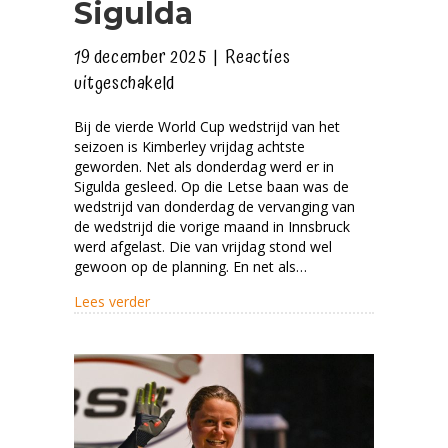
Sigulda
19 december 2025
|
Reacties
voor
uitgeschakeld
Minder
Bij de vierde World Cup wedstrijd van het
gekregen
seizoen is Kimberley vrijdag achtste
dan
geworden. Net als donderdag werd er in
gehoopt
Sigulda gesleed. Op die Letse baan was de
wedstrijd van donderdag de vervanging van
in
de wedstrijd die vorige maand in Innsbruck
Sigulda
werd afgelast. Die van vrijdag stond wel
gewoon op de planning. En net als…
about Minder gekregen dan gehoopt in Siguld
Lees verder