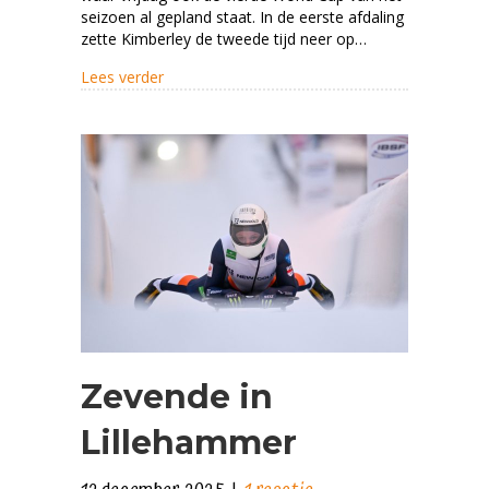
in
seizoen al gepland staat. In de eerste afdaling
Sigulda
zette Kimberley de tweede tijd neer op…
about Vijfde plaats op eerste dag in Sigulda
Lees verder
Zevende in
Lillehammer