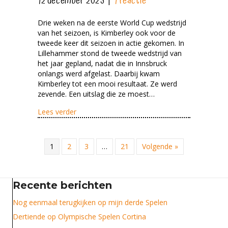
12 december 2025
|
1 reactie
Drie weken na de eerste World Cup wedstrijd
van het seizoen, is Kimberley ook voor de
tweede keer dit seizoen in actie gekomen. In
Lillehammer stond de tweede wedstrijd van
het jaar gepland, nadat die in Innsbruck
onlangs werd afgelast. Daarbij kwam
Kimberley tot een mooi resultaat. Ze werd
zevende. Een uitslag die ze moest…
about Zevende in Lillehammer
Lees verder
1
2
3
…
21
Volgende »
Recente berichten
Nog eenmaal terugkijken op mijn derde Spelen
Dertiende op Olympische Spelen Cortina