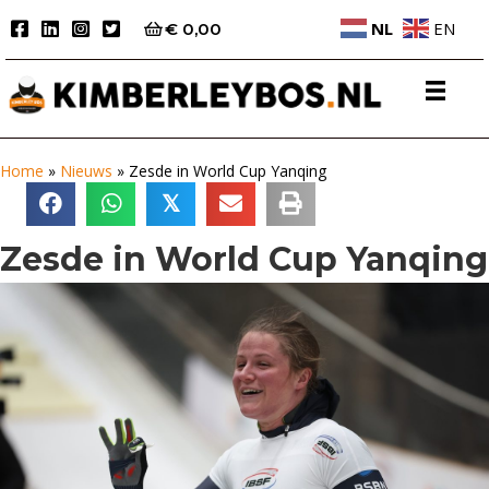
NL
EN
€
0,00
Home
»
Nieuws
»
Zesde in World Cup Yanqing
𝕏
Zesde in World Cup Yanqing