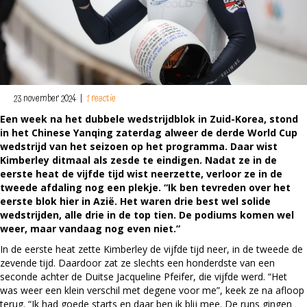
23 november 2024
|
1 reactie
Een week na het dubbele wedstrijdblok in Zuid-Korea, stond
in het Chinese Yanqing zaterdag alweer de derde World Cup
wedstrijd van het seizoen op het programma. Daar wist
Kimberley ditmaal als zesde te eindigen. Nadat ze in de
eerste heat de vijfde tijd wist neerzette, verloor ze in de
tweede afdaling nog een plekje. “Ik ben tevreden over het
eerste blok hier in Azië. Het waren drie best wel solide
wedstrijden, alle drie in de top tien. De podiums komen wel
weer, maar vandaag nog even niet.”
In de eerste heat zette Kimberley de vijfde tijd neer, in de tweede de
zevende tijd. Daardoor zat ze slechts een honderdste van een
seconde achter de Duitse Jacqueline Pfeifer, die vijfde werd. “Het
was weer een klein verschil met degene voor me”, keek ze na afloop
terug. “Ik had goede starts en daar ben ik blij mee. De runs gingen