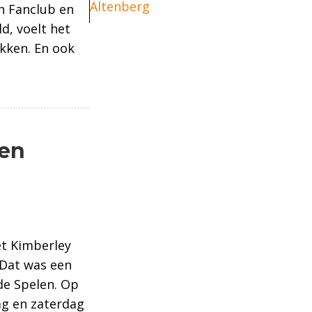
Altenberg
jn Fanclub en
d, voelt het
kken. En ook
de Spelen
len
et Kimberley
 Dat was een
de Spelen. Op
ag en zaterdag