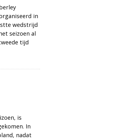
berley
organiseerd in
stte wedstrijd
het seizoen al
tweede tijd
zoen, is
 gekomen. In
pland, nadat