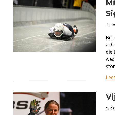
Mi
Si
19 d
Bij 
acht
die 
weds
ston
Lees
Vi
18 d