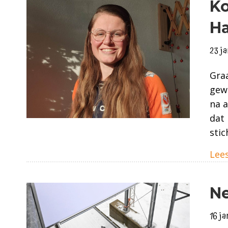
Ko
H
23 j
Graa
gewo
na a
dat 
sti
Lees
Ne
16 j