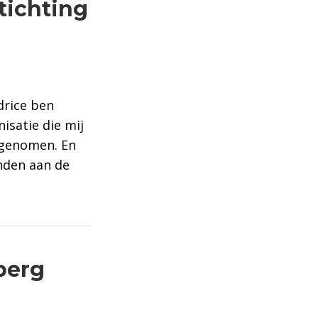
tichting
drice ben
isatie die mij
b genomen. En
onden aan de
ng Haarwensen
berg