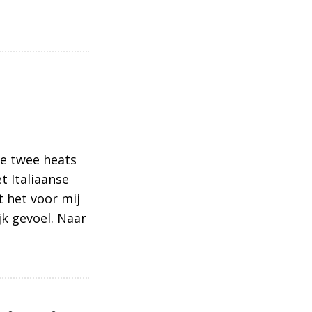
ina
te twee heats
 Italiaanse
t het voor mij
jk gevoel. Naar