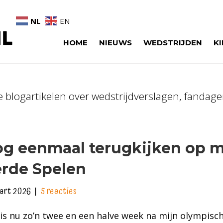
NL
EN
HOME
NIEUWS
WEDSTRIJDEN
K
le blogartikelen over wedstrijdverslagen, fandage
g eenmaal terugkijken op m
rde Spelen
art 2026
|
5 reacties
is nu zo’n twee en een halve week na mijn olympisch