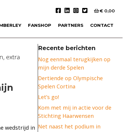
€
0,00
IMBERLEY
FANSHOP
PARTNERS
CONTACT
Recente berichten
n, extra
Nog eenmaal terugkijken op
mijn derde Spelen
Dertiende op Olympische
ijn
Spelen Cortina
Let’s go!
Kom met mij in actie voor de
Stichting Haarwensen
Net naast het podium in
e wedstrijd in