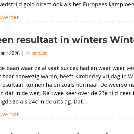
wedstrijd gold direct ook als het Europees kampio
about Terug in de top-10 in Sankt Moritz
 verder
en resultaat in winters Win
nuari 2026
|
2 reacties
e baan waar ze al vaak succes had en waar weer ve
 haar aanwezig waren, heeft Kimberley vrijdag in W
 resultaat kunnen halen zoals normaal. De weersom
n dat in de weg. Na twee keer over de 23e tijd neer 
igde ze als 24e in de uitslag. Dat…
about Geen resultaat in winters Winterberg
 verder