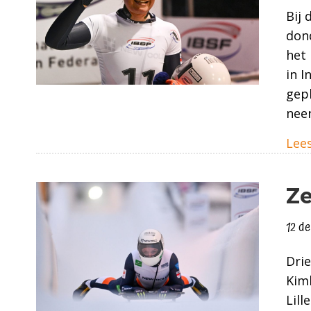
Bij 
don
het 
in I
gepl
nee
Lees
Ze
12 d
Drie
Kimb
Lill