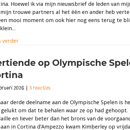
ina. Hoewel ik via mijn nieuwsbrief de leden van mi
mijn trouwe partners al het één en ander heb vertel
een mooi moment om ook hier nog eens terug te bli
klein…
about Nog eenmaal terugkijken op mijn der
 verder
rtiende op Olympische Spe
rtina
ebruari 2026
|
5 reacties
haar derde deelname aan de Olympische Spelen is h
 gelukt om dat te behalen waar ze op had gehoopt.
ille en liever beter dan het brons van de voorgaan
baan in Cortina d’Ampezzo kwam Kimberley op vrijd