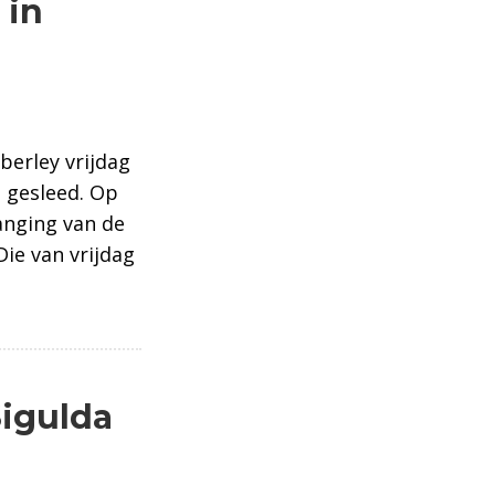
 in
berley vrijdag
 gesleed. Op
anging van de
Die van vrijdag
lda
Sigulda