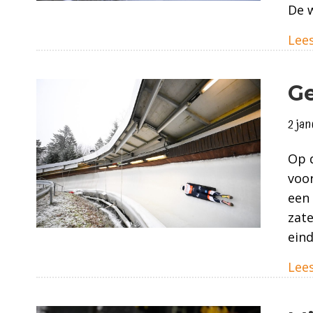
De 
Lees
Ge
2 ja
Op d
voor
een
zate
eind
Lees