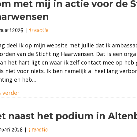
m met mij in actie voor de S
aarwensen
anuari 2026
|
1 reactie
g deel ik op mijn website met jullie dat ik ambassa
rden van de Stichting Haarwensen. Dat is een organ
an het hart ligt en waar ik zelf contact mee op he
is niet voor niets. Ik ben namelijk al heel lang verb
chting en heb…
about Kom met mij in actie voor de Stichti
 verder
t naast het podium in Alten
anuari 2026
|
1 reactie