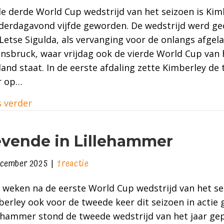
Vijfde
de derde World Cup wedstrijd van het seizoen is Kim
plaats
derdagavond vijfde geworden. De wedstrijd werd ge
op
Letse Sigulda, als vervanging voor de onlangs afgela
eerste
nnsbruck, waar vrijdag ook de vierde World Cup van 
dag
and staat. In de eerste afdaling zette Kimberley de 
in
r op…
Sigulda
about Vijfde plaats op eerste dag in Sigulda
 verder
vende in Lillehammer
ecember 2025
|
1 reactie
 weken na de eerste World Cup wedstrijd van het sei
erley ook voor de tweede keer dit seizoen in actie
ehammer stond de tweede wedstrijd van het jaar ge