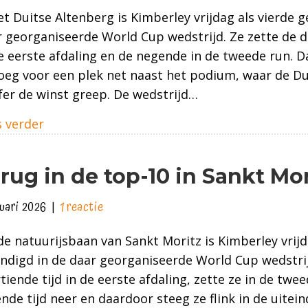
et Duitse Altenberg is Kimberley vrijdag als vierde g
 georganiseerde World Cup wedstrijd. Ze zette de d
e eerste afdaling en de negende in de tweede run. D
eg voor een plek net naast het podium, waar de Dui
fer de winst greep. De wedstrijd…
about Net naast het podium in Altenberg
 verder
rug in de top-10 in Sankt Mor
nuari 2026
|
1 reactie
e natuurijsbaan van Sankt Moritz is Kimberley vrij
ndigd in de daar georganiseerde World Cup wedstri
tiende tijd in de eerste afdaling, zette ze in de twe
nde tijd neer en daardoor steeg ze flink in de uiteind