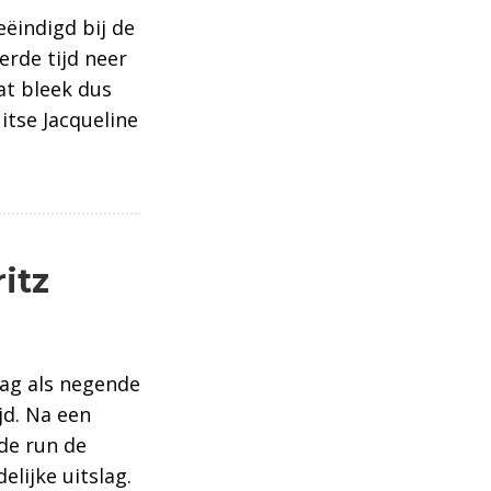
eëindigd bij de
erde tijd neer
at bleek dus
tse Jacqueline
itz
dag als negende
jd. Na een
ede run de
elijke uitslag.