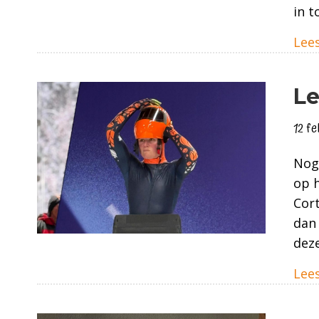
in t
Lees
Le
12 f
Nog 
op h
Cort
dan 
deze
Lees