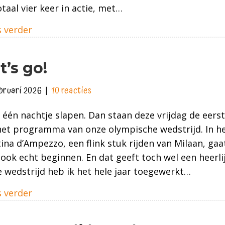
otaal vier keer in actie, met…
about Dertiende op Olympische Spelen Cort
 verder
t’s go!
ebruari 2026
|
10 reacties
één nachtje slapen. Dan staan deze vrijdag de eers
et programma van onze olympische wedstrijd. In het
ina d’Ampezzo, een flink stuk rijden van Milaan, gaa
ook echt beginnen. En dat geeft toch wel een heerli
 wedstrijd heb ik het hele jaar toegewerkt…
about Let’s go!
 verder