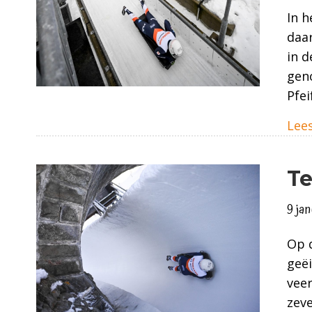
In h
daar
in d
geno
Pfei
Lees
Te
9 ja
Op d
geëi
veer
zeve