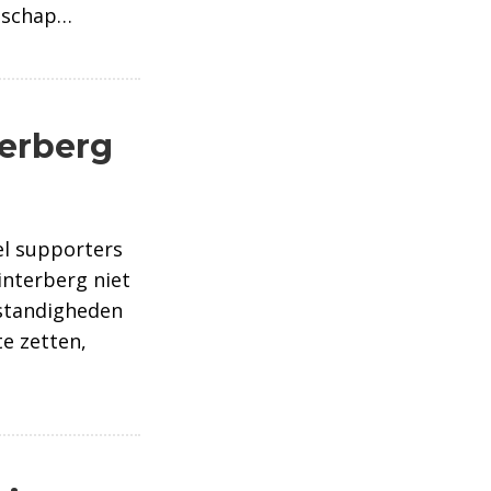
enschap…
terberg
el supporters
interberg niet
standigheden
te zetten,