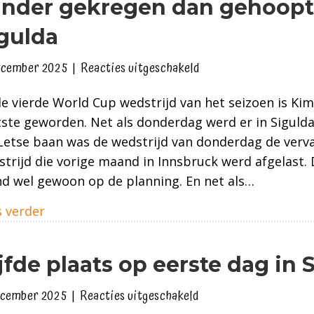
nder gekregen dan gehoopt
gulda
voor
ecember 2025
|
Reacties uitgeschakeld
Minder
de vierde World Cup wedstrijd van het seizoen is Kim
gekregen
ste geworden. Net als donderdag werd er in Sigulda
dan
Letse baan was de wedstrijd van donderdag de verv
gehoopt
trijd die vorige maand in Innsbruck werd afgelast. 
in
d wel gewoon op de planning. En net als…
Sigulda
about Minder gekregen dan gehoopt in Sigu
 verder
jfde plaats op eerste dag in 
voor
ecember 2025
|
Reacties uitgeschakeld