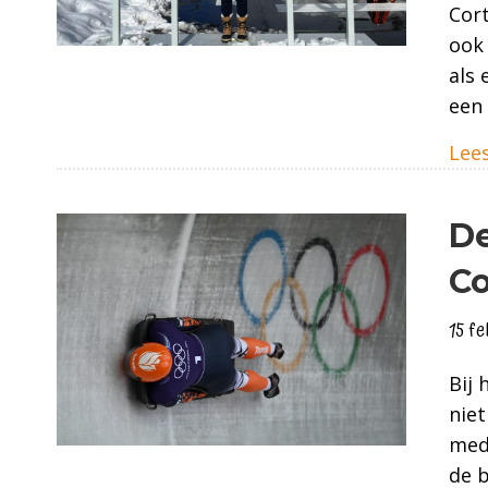
Cort
ook 
als 
een 
Lees
De
Co
15 f
Bij 
niet
meda
de 