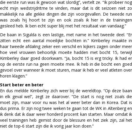
die eerste run was ik gewoon wat slordig”, vertelt ze. “Ik probeer nog
echt mijn wedstrijdritme te vinden, maar dat is dit seizoen niet zo
makkelijk na alle gekke dingen die zijn voorgevallen. De tweede run
was zoals hij hoort te zijn en ook zoals ik hier in de trainingen
gesleed heb. Ik ben echt super blij met het resultaat van vandaag.”
De baan in Sigulda is een lastige, met name in het tweede deel. “Er
zitten echt een aantal moeilijke bochten in.” Kimberley maakte in
haar tweede afdaling zeker een verschil en kijkers zagen onder meer
hoe veel vrouwen behoorlijk moeite hadden met bocht 15, terwijl
Kimberley daar goed doorkwam. “Ja, bocht 15 is erg tricky. Ik had er
op de eerste run na geen moeite mee. Ik heb in die bocht een goed
gevoel over wanneer ik moet sturen, maar ik heb er veel atleten over
horen klagen.”
Start beter en beter
En dus meldde Kimberley zich weer bij de wereldtop. “Op deze baan
in elk geval wel”, zegt ze daarover. “De start is nog niet zoals die
moet zijn, maar voor nu was het al weer beter dan in Korea. Dat is
dus prima. Er zijn nog twee weken te gaan tot de WK in Altenberg en
ik denk dat ik daar weer honderd procent kan starten. Maar omdat ik
veel trainingen heb gemist door de blessure en het ziek zijn, zal het
niet de top-6 start zijn die ik vorig jaar kon doen.”