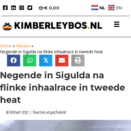
NL
EN
€
0,00
Home
»
Nieuws
»
Negende in Sigulda na flinke inhaalrace in tweede heat
𝕏
Negende in Sigulda na
flinke inhaalrace in tweede
heat
voor
16 februari 2020
|
Reacties uitgeschakeld
Negende
in
Sigulda