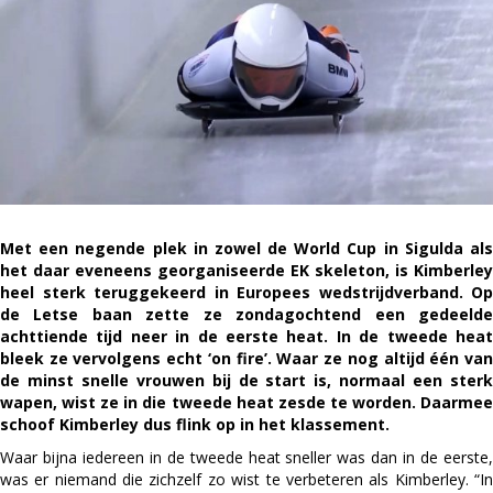
na
flinke
inhaalrace
in
tweede
heat
Met een negende plek in zowel de World Cup in Sigulda als
het daar eveneens georganiseerde EK skeleton, is Kimberley
heel sterk teruggekeerd in Europees wedstrijdverband. Op
de Letse baan zette ze zondagochtend een gedeelde
achttiende tijd neer in de eerste heat. In de tweede heat
bleek ze vervolgens echt ‘on fire’. Waar ze nog altijd één van
de minst snelle vrouwen bij de start is, normaal een sterk
wapen, wist ze in die tweede heat zesde te worden. Daarmee
schoof Kimberley dus flink op in het klassement.
Waar bijna iedereen in de tweede heat sneller was dan in de eerste,
was er niemand die zichzelf zo wist te verbeteren als Kimberley. “In