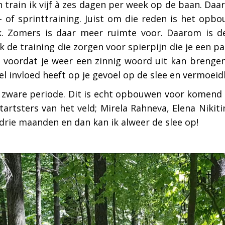
en train ik vijf à zes dagen per week op de baan. Daa
 of sprinttraining. Juist om die reden is het opb
jk. Zomers is daar meer ruimte voor. Daarom is d
k de training die zorgen voor spierpijn die je een p
 voordat je weer een zinnig woord uit kan brengen
l invloed heeft op je gevoel op de slee en vermoeidh
k zware periode. Dit is echt opbouwen voor komend 
artsters van het veld; Mirela Rahneva, Elena Nikit
drie maanden en dan kan ik alweer de slee op!