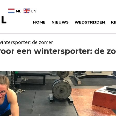
NL
EN
HOME
NIEUWS
WEDSTRIJDEN
K
wintersporter: de zomer
voor een wintersporter: de z
rste
de
rsporter:
r