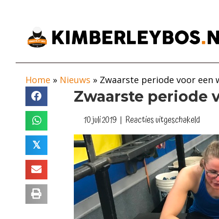
Home
»
Nieuws
»
Zwaarste periode voor een 
Zwaarste periode 
voor
10 juli 2019
|
Reacties uitgeschakeld
Zwaa
perio
𝕏
voor
een
winte
de
zome