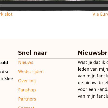
k slot
Via Eur
Snel naar
Nieuwsbr
Nieuws
Wist je dat ik
cold
leden van mijn
Wedstrijden
rotse
van mijn fancl
n Slee
Over mij
de nieuwsbrie
voor een Fand
Fanshop
van mijn fancl
Partners