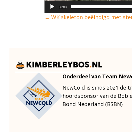
00:00
Posts
← WK skeleton beëindigd met ster
navigation
Onderdeel van Team New
NewCold is sinds 2021 de t
hoofdsponsor van de Bob e
Bond Nederland (BSBN)