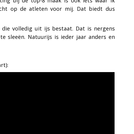
ting bij de top-8 maak is ook iets waar ik
icht op de atleten voor mij. Dat biedt dus
ie volledig uit ijs bestaat. Dat is nergens
e sleeën. Natuurijs is ieder jaar anders en
rt):