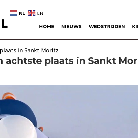
NL
EN
HOME
NIEUWS
WEDSTRIJDEN
K
plaats in Sankt Moritz
n achtste plaats in Sankt Mor
oor
terke
dstrijd
n
chtste
aats
ankt