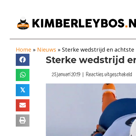
Home
»
Nieuws
»
Sterke wedstrijd en achtste 
Sterke wedstrijd e
v
25 januari 2019
|
Reacties uitgeschakeld
S
we
𝕏
e
a
pl
in
S