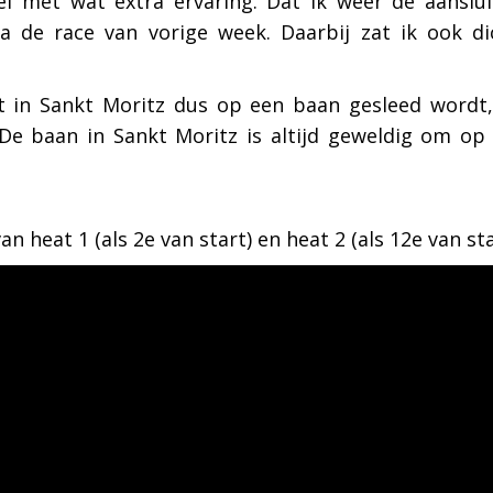
l met wat extra ervaring. Dat ik weer de aanslui
na de race van vorige week. Daarbij zat ik ook d
t in Sankt Moritz dus op een baan gesleed wordt, d
De baan in Sankt Moritz is altijd geweldig om op t
n heat 1 (als 2e van start) en heat 2 (als 12e van sta