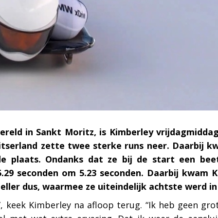
oritz
ereld in Sankt Moritz, is Kimberley vrijdagmidd
itserland zette twee sterke runs neer. Daarbij k
de plaats. Ondanks dat ze bij de start een be
 5.29 seconden om 5.23 seconden. Daarbij kwam 
eller dus, waarmee ze uiteindelijk achtste werd in
, keek Kimberley na afloop terug. “Ik heb geen gro