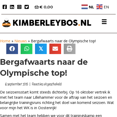
NL
EN
€
0,00
Home
»
Nieuws
»
Bergafwaarts naar de Olympische top!
𝕏
Bergafwaarts naar de
Olympische top!
voor
6 september 2015
|
Reacties uitgeschakeld
Bergafwaarts
De seizoensstart komt steeds dichterbij. Op 16 oktober vertrek ik
naar
met het team naar Lillehammer voor de aftrap van het seizoen en
de
belangrijke trainingsruns richting het doel van komend seizoen. Wat
Olympische
voor mijn het WK is in Oostenrijk!
top!
Samen met het team hebben we voor dit trainingskamp een