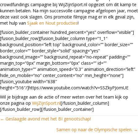
crowdfundings campagne bij WijZijnSport.nl opgezet om dit kamp te
kunnen betalen. Na mijn succesvolle campagne afgelopen jaar, moet
deze vast ook slagen. Ons promotie filmpje mag er in elk geval zijn,
met hulp van
Sjaak en Nout producties
!
[fusion_builder_container hundred_percent=”yes” overflow=”visible”]
[fusion_builder_row][fusion_builder_column type=”1_1″
background_position=”left top” background_color=”” border_size=””
border_color=”” border_style=”solid” spacing=”yes”
background_image=”” background_repeat=”no-repeat” padding=””
margin_top=”0px” margin_bottom=”0px” class=”” id=””
animation_type=”” animation_speed=”0.3″ animation_direction=”left”
hide_on_mobile=”no” center_content=”no” min_height=”none”]
[fusion_youtube width=”638″
height=”516″/]https://www.youtube.com/watch?v=SSZkyPJomUE
Wil je bijdrage aan de actie of meer weten over het team kijk op
onze pagina op
WijZijnSport.nl
[/fusion_builder_column]
[/fusion_builder_row][/fusion_builder_container]
← Geslaagde avond met het BI genootschap!
Posts
Samen op naar de Olympische spelen. →
navigation