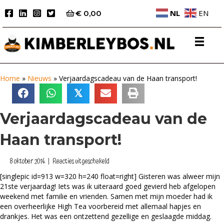
NL
EN
€
0,00
Home
»
Nieuws
»
Verjaardagscadeau van de Haan transport!
𝕏
Verjaardagscadeau van de
Haan transport!
voor
8 oktober 2014
|
Reacties uitgeschakeld
Verjaardagscadeau
[singlepic id=913 w=320 h=240 float=right] Gisteren was alweer mijn
van
21ste verjaardag! Iets was ik uiteraard goed gevierd heb afgelopen
de
weekend met familie en vrienden. Samen met mijn moeder had ik
Haan
een overheerlijke High Tea voorbereid met allemaal hapjes en
transport!
drankjes. Het was een ontzettend gezellige en geslaagde middag.