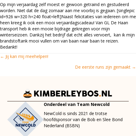
Op mijn verjaardag zelf moest er gewoon getraind en gestudeerd
worden. Niet dat de dag zomaar aan me voorbij is gegaan. [singlepic
id=926 w=320 h=240 float=left]Naast felicitaties van iedereen om me
heen kreeg ik ook een mooi verjaardagscadeau! Van GL De Haan
transport heb ik een mooie bijdrage gekregen voor mijn
winterseizoen. Dankzij het bedrijf dat echt alles vervoert, kan ik mijn
brandstoftank mooi vullen om van baan naar baan te reizen.
Bedankt!
← Jij kan mij meehelpen!
Posts
De eerste runs zijn gemaakt →
navigation
Onderdeel van Team Newcold
NewCold is sinds 2021 de trotse
hoofdsponsor van de Bob en Slee Bond
Nederland (BSBN)