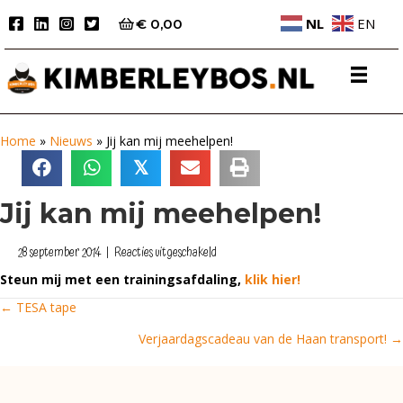
NL
EN
€
0,00
Home
»
Nieuws
»
Jij kan mij meehelpen!
𝕏
Jij kan mij meehelpen!
voor
28 september 2014
|
Reacties uitgeschakeld
Jij
Steun mij met een trainingsafdaling,
klik hier!
kan
mij
← TESA tape
Posts
meehelpen!
Verjaardagscadeau van de Haan transport! →
navigation