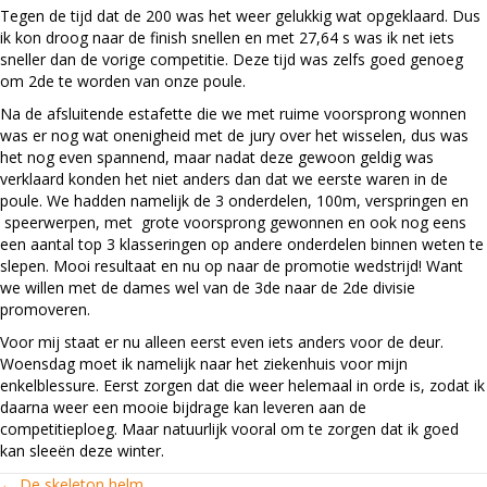
Tegen de tijd dat de 200 was het weer gelukkig wat opgeklaard. Dus
ik kon droog naar de finish snellen en met 27,64 s was ik net iets
sneller dan de vorige competitie. Deze tijd was zelfs goed genoeg
om 2de te worden van onze poule.
Na de afsluitende estafette die we met ruime voorsprong wonnen
was er nog wat onenigheid met de jury over het wisselen, dus was
het nog even spannend, maar nadat deze gewoon geldig was
verklaard konden het niet anders dan dat we eerste waren in de
poule. We hadden namelijk de 3 onderdelen, 100m, verspringen en
speerwerpen, met grote voorsprong gewonnen en ook nog eens
een aantal top 3 klasseringen op andere onderdelen binnen weten te
slepen. Mooi resultaat en nu op naar de promotie wedstrijd! Want
we willen met de dames wel van de 3de naar de 2de divisie
promoveren.
Voor mij staat er nu alleen eerst even iets anders voor de deur.
Woensdag moet ik namelijk naar het ziekenhuis voor mijn
enkelblessure. Eerst zorgen dat die weer helemaal in orde is, zodat ik
daarna weer een mooie bijdrage kan leveren aan de
competitieploeg. Maar natuurlijk vooral om te zorgen dat ik goed
kan sleeën deze winter.
← De skeleton helm