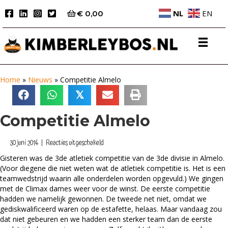
NL
EN
€
0,00
Home
»
Nieuws
»
Competitie Almelo
𝕏
Competitie Almelo
voor
30 juni 2014
|
Reacties uitgeschakeld
Competitie
Gisteren was de 3de atletiek competitie van de 3de divisie in Almelo.
Almelo
(Voor diegene die niet weten wat de atletiek competitie is. Het is een
teamwedstrijd waarin alle onderdelen worden opgevuld.) We gingen
met de Climax dames weer voor de winst. De eerste competitie
hadden we namelijk gewonnen. De tweede net niet, omdat we
gediskwalificeerd waren op de estafette, helaas. Maar vandaag zou
dat niet gebeuren en we hadden een sterker team dan de eerste