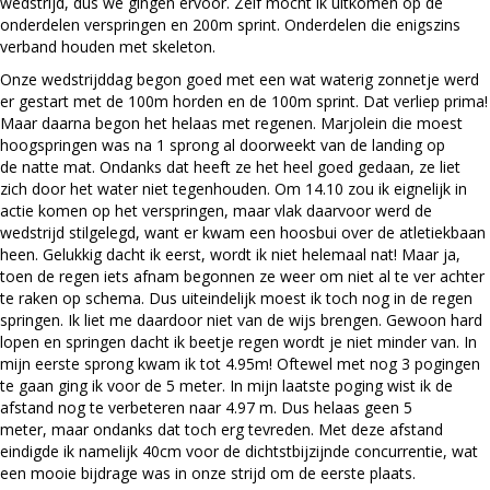
wedstrijd, dus we gingen ervoor. Zelf mocht ik uitkomen op de
onderdelen verspringen en 200m sprint. Onderdelen die enigszins
verband houden met skeleton.
Onze wedstrijddag begon goed met een wat waterig zonnetje werd
er gestart met de 100m horden en de 100m sprint. Dat verliep prima!
Maar daarna begon het helaas met regenen. Marjolein die moest
hoogspringen was na 1 sprong al doorweekt van de landing op
de natte mat. Ondanks dat heeft ze het heel goed gedaan, ze liet
zich door het water niet tegenhouden. Om 14.10 zou ik eignelijk in
actie komen op het verspringen, maar vlak daarvoor werd de
wedstrijd stilgelegd, want er kwam een hoosbui over de atletiekbaan
heen. Gelukkig dacht ik eerst, wordt ik niet helemaal nat! Maar ja,
toen de regen iets afnam begonnen ze weer om niet al te ver achter
te raken op schema. Dus uiteindelijk moest ik toch nog in de regen
springen. Ik liet me daardoor niet van de wijs brengen. Gewoon hard
lopen en springen dacht ik beetje regen wordt je niet minder van. In
mijn eerste sprong kwam ik tot 4.95m! Oftewel met nog 3 pogingen
te gaan ging ik voor de 5 meter. In mijn laatste poging wist ik de
afstand nog te verbeteren naar 4.97 m. Dus helaas geen 5
meter, maar ondanks dat toch erg tevreden. Met deze afstand
eindigde ik namelijk 40cm voor de dichtstbijzijnde concurrentie, wat
een mooie bijdrage was in onze strijd om de eerste plaats.