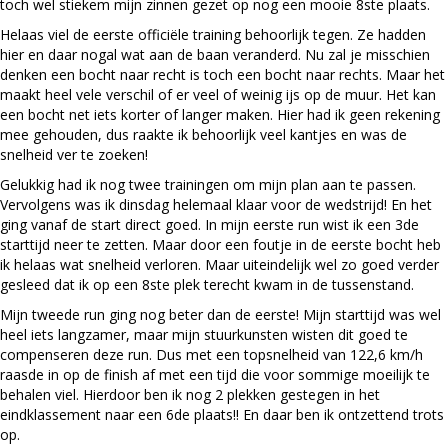
toch wel stiekem mijn zinnen gezet op nog een mooie 8ste plaats.
Helaas viel de eerste officiële training behoorlijk tegen. Ze hadden
hier en daar nogal wat aan de baan veranderd. Nu zal je misschien
denken een bocht naar recht is toch een bocht naar rechts. Maar het
maakt heel vele verschil of er veel of weinig ijs op de muur. Het kan
een bocht net iets korter of langer maken. Hier had ik geen rekening
mee gehouden, dus raakte ik behoorlijk veel kantjes en was de
snelheid ver te zoeken!
Gelukkig had ik nog twee trainingen om mijn plan aan te passen.
Vervolgens was ik dinsdag helemaal klaar voor de wedstrijd! En het
ging vanaf de start direct goed. In mijn eerste run wist ik een 3de
starttijd neer te zetten. Maar door een foutje in de eerste bocht heb
ik helaas wat snelheid verloren. Maar uiteindelijk wel zo goed verder
gesleed dat ik op een 8ste plek terecht kwam in de tussenstand.
Mijn tweede run ging nog beter dan de eerste! Mijn starttijd was wel
heel iets langzamer, maar mijn stuurkunsten wisten dit goed te
compenseren deze run. Dus met een topsnelheid van 122,6 km/h
raasde in op de finish af met een tijd die voor sommige moeilijk te
behalen viel. Hierdoor ben ik nog 2 plekken gestegen in het
eindklassement naar een 6de plaats!! En daar ben ik ontzettend trots
op.