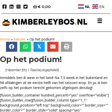
NL
EN
€
0,00
Home
»
Nieuws
»
Op het podium!
𝕏
Op het podium!
voor
21 december 2013
|
Reacties uitgeschakeld
Op
Inmiddels ben ik weer in het land! Na 7,5 week in het buitenland en
het
98 afdalingen zit de eerste helft van het seizoen erop. En ja, ik ben
podium!
zelfs op het podium terecht gekomen afgelopen dinsdag!
[fusion_builder_container hundred_percent=”yes” overflow=”visible”]
[fusion_builder_row][fusion_builder_column type=”1_1″
background_position=”left top” background_color=”” border_size=””
border_color=”” border_style=”solid” spacing=”yes”