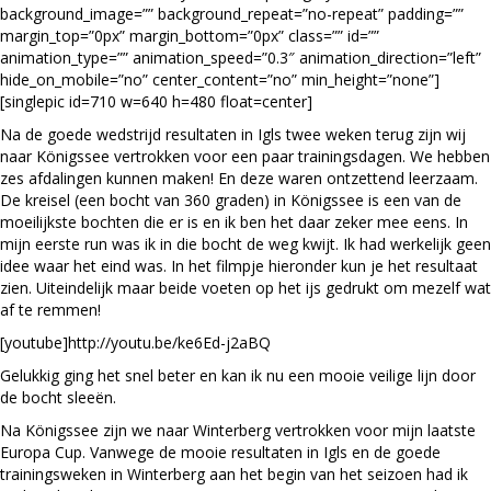
background_image=”” background_repeat=”no-repeat” padding=””
margin_top=”0px” margin_bottom=”0px” class=”” id=””
animation_type=”” animation_speed=”0.3″ animation_direction=”left”
hide_on_mobile=”no” center_content=”no” min_height=”none”]
[singlepic id=710 w=640 h=480 float=center]
Na de goede wedstrijd resultaten in Igls twee weken terug zijn wij
naar Königssee vertrokken voor een paar trainingsdagen. We hebben
zes afdalingen kunnen maken! En deze waren ontzettend leerzaam.
De kreisel (een bocht van 360 graden) in Königssee is een van de
moeilijkste bochten die er is en ik ben het daar zeker mee eens. In
mijn eerste run was ik in die bocht de weg kwijt. Ik had werkelijk geen
idee waar het eind was. In het filmpje hieronder kun je het resultaat
zien. Uiteindelijk maar beide voeten op het ijs gedrukt om mezelf wat
af te remmen!
[youtube]http://youtu.be/ke6Ed-j2aBQ
Gelukkig ging het snel beter en kan ik nu een mooie veilige lijn door
de bocht sleeën.
Na Königssee zijn we naar Winterberg vertrokken voor mijn laatste
Europa Cup. Vanwege de mooie resultaten in Igls en de goede
trainingsweken in Winterberg aan het begin van het seizoen had ik