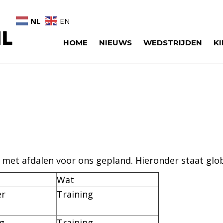
NL
EN
HOME
NIEUWS
WEDSTRIJDEN
K
voor
Seizoensplanning
 met afdalen voor ons gepland. Hieronder staat glo
Wat
er
Training
g
Training