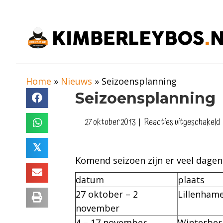
Home
»
Nieuws
»
Seizoensplanning
Seizoensplanning
27 oktober 2013
|
Reacties uitgeschakeld
𝕏
Komend seizoen zijn er veel dagen
datum
plaats
27 oktober – 2
Lillenham
november
4 – 17 november
Winterber