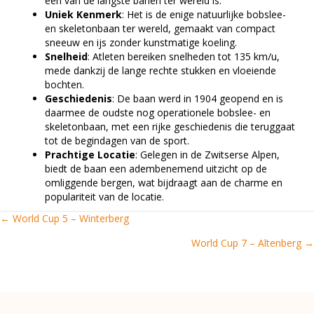
een van de langste banen ter wereld is.
Uniek Kenmerk
: Het is de enige natuurlijke bobslee-
en skeletonbaan ter wereld, gemaakt van compact
sneeuw en ijs zonder kunstmatige koeling.
Snelheid
: Atleten bereiken snelheden tot 135 km/u,
mede dankzij de lange rechte stukken en vloeiende
bochten.
Geschiedenis
: De baan werd in 1904 geopend en is
daarmee de oudste nog operationele bobslee- en
skeletonbaan, met een rijke geschiedenis die teruggaat
tot de begindagen van de sport.
Prachtige Locatie
: Gelegen in de Zwitserse Alpen,
biedt de baan een adembenemend uitzicht op de
omliggende bergen, wat bijdraagt aan de charme en
populariteit van de locatie.
← World Cup 5 – Winterberg
Posts
World Cup 7 – Altenberg →
navigation