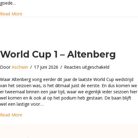
goede…
about World Cup 2 – Innsbruck
Read More
World Cup 1 – Altenberg
voor
Door
Aschwin
/
17 juni 2026
/
Reacties uitgeschakeld
World
Cup
Waar Altenberg vorig eerder dit jaar de laatste World Cup wedstrijd
1
van het seizoen was, is het ditmaal juist de eerste. En dus komen we
–
er tweemaal binnen een jaar tijd, waar we eigenlijk ieder seizoen hier
Altenberg
wel komen en ik ook al op het podium heb gestaan. De baan blijft
wel een lastige voor…
about World Cup 1 – Altenberg
Read More