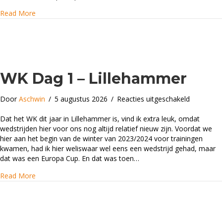
about WK Dag 2 – Lillehammer
Read More
WK Dag 1 – Lillehammer
voor
Door
Aschwin
/
5 augustus 2026
/
Reacties uitgeschakeld
WK
Dag
Dat het WK dit jaar in Lillehammer is, vind ik extra leuk, omdat
1
wedstrijden hier voor ons nog altijd relatief nieuw zijn. Voordat we
–
hier aan het begin van de winter van 2023/2024 voor trainingen
Lillehamm
kwamen, had ik hier weliswaar wel eens een wedstrijd gehad, maar
dat was een Europa Cup. En dat was toen…
about WK Dag 1 – Lillehammer
Read More