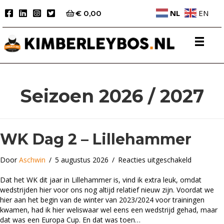
NL
EN
€
0,00
Seizoen 2026 / 2027
WK Dag 2 – Lillehammer
voor
Door
Aschwin
/
5 augustus 2026
/
Reacties uitgeschakeld
WK
Dag
Dat het WK dit jaar in Lillehammer is, vind ik extra leuk, omdat
2
wedstrijden hier voor ons nog altijd relatief nieuw zijn. Voordat we
–
hier aan het begin van de winter van 2023/2024 voor trainingen
Lillehamm
kwamen, had ik hier weliswaar wel eens een wedstrijd gehad, maar
dat was een Europa Cup. En dat was toen…