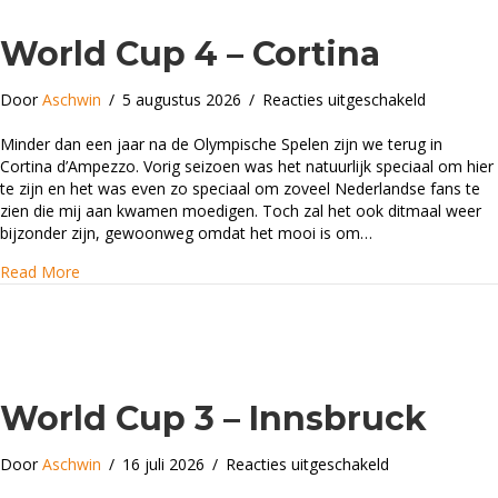
World Cup 4 – Cortina
voor
Door
Aschwin
/
5 augustus 2026
/
Reacties uitgeschakeld
World
Cup
Minder dan een jaar na de Olympische Spelen zijn we terug in
4
Cortina d’Ampezzo. Vorig seizoen was het natuurlijk speciaal om hier
–
te zijn en het was even zo speciaal om zoveel Nederlandse fans te
Cortina
zien die mij aan kwamen moedigen. Toch zal het ook ditmaal weer
bijzonder zijn, gewoonweg omdat het mooi is om…
about World Cup 4 – Cortina
Read More
World Cup 3 – Innsbruck
voor
Door
Aschwin
/
16 juli 2026
/
Reacties uitgeschakeld
World