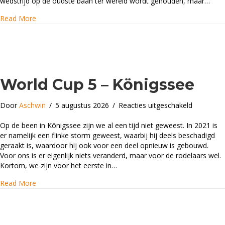
Moritz
wedstrijd op de oudste baan ter wereld wordt gehouden, maar…
about World Cup 6 – Sankt Moritz
Read More
World Cup 5 – Königssee
voor
Door
Aschwin
/
5 augustus 2026
/
Reacties uitgeschakeld
World
Cup
Op de been in Königssee zijn we al een tijd niet geweest. In 2021 is
5
er namelijk een flinke storm geweest, waarbij hij deels beschadigd
–
geraakt is, waardoor hij ook voor een deel opnieuw is gebouwd.
Königsse
Voor ons is er eigenlijk niets veranderd, maar voor de rodelaars wel.
Kortom, we zijn voor het eerste in…
about World Cup 5 – Königssee
Read More