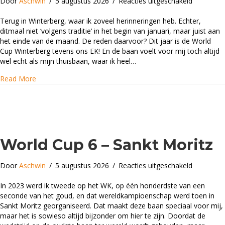
voor
Door
Aschwin
/
5 augustus 2026
/
Reacties uitgeschakeld
World
Cup
Terug in Winterberg, waar ik zoveel herinneringen heb. Echter,
7
ditmaal niet ‘volgens traditie’ in het begin van januari, maar juist aan
en
het einde van de maand. De reden daarvoor? Dit jaar is de World
EK
Cup Winterberg tevens ons EK! En de baan voelt voor mij toch altijd
–
wel echt als mijn thuisbaan, waar ik heel…
Winterber
about World Cup 7 en EK – Winterberg
Read More
World Cup 6 – Sankt Moritz
voor
Door
Aschwin
/
5 augustus 2026
/
Reacties uitgeschakeld
World
Cup
In 2023 werd ik tweede op het WK, op één honderdste van een
6
seconde van het goud, en dat wereldkampioenschap werd toen in
–
Sankt Moritz georganiseerd. Dat maakt deze baan speciaal voor mij,
Sankt
maar het is sowieso altijd bijzonder om hier te zijn. Doordat de