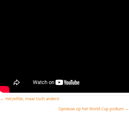
← Hetzelfde, maar toch anders!
Posts
Opnieuw op het World Cup podium →
navigation