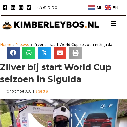
NL
EN
€
0,00
Home
»
Nieuws
»
Zilver bij start World Cup seizoen in Sigulda
𝕏
Zilver bij start World Cup
seizoen in Sigulda
20 november 2020
|
1 reactie