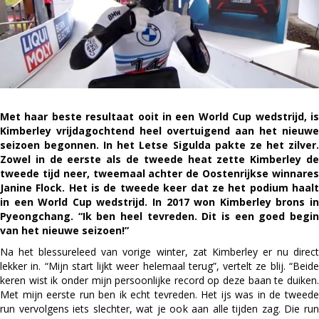
Met haar beste resultaat ooit in een World Cup wedstrijd, is
Kimberley vrijdagochtend heel overtuigend aan het nieuwe
seizoen begonnen. In het Letse Sigulda pakte ze het zilver.
Zowel in de eerste als de tweede heat zette Kimberley de
tweede tijd neer, tweemaal achter de Oostenrijkse winnares
Janine Flock. Het is de tweede keer dat ze het podium haalt
in een World Cup wedstrijd. In 2017 won Kimberley brons in
Pyeongchang. “Ik ben heel tevreden. Dit is een goed begin
van het nieuwe seizoen!”
Na het blessureleed van vorige winter, zat Kimberley er nu direct
lekker in. “Mijn start lijkt weer helemaal terug”, vertelt ze blij. “Beide
keren wist ik onder mijn persoonlijke record op deze baan te duiken.
Met mijn eerste run ben ik echt tevreden. Het ijs was in de tweede
run vervolgens iets slechter, wat je ook aan alle tijden zag. Die run